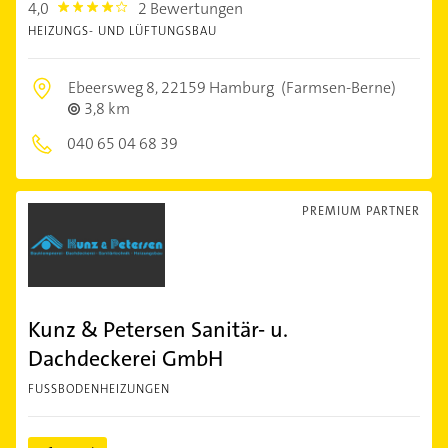
4,0
2 Bewertungen
4.0
HEIZUNGS- UND LÜFTUNGSBAU
Ebeersweg 8,
22159 Hamburg
(Farmsen-Berne)
3,8 km
040 65 04 68 39
PREMIUM PARTNER
Kunz & Petersen Sanitär- u.
Dachdeckerei GmbH
FUSSBODENHEIZUNGEN