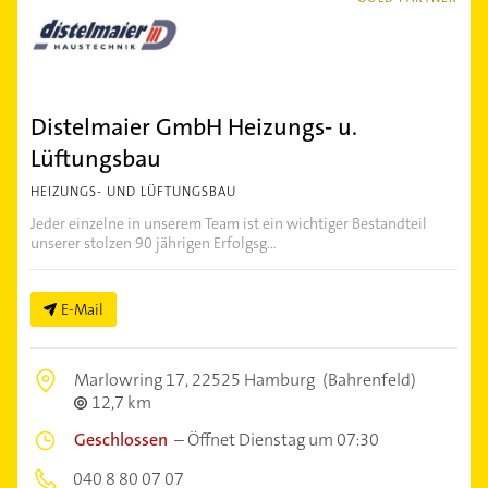
Distelmaier GmbH Heizungs- u.
Lüftungsbau
HEIZUNGS- UND LÜFTUNGSBAU
Jeder einzelne in unserem Team ist ein wichtiger Bestandteil
unserer stolzen 90 jährigen Erfolgsg...
E-Mail
Marlowring 17,
22525 Hamburg
(Bahrenfeld)
12,7 km
Geschlossen
–
Öffnet Dienstag um 07:30
040 8 80 07 07