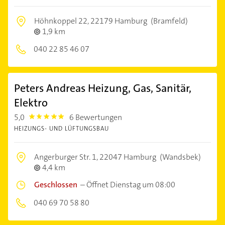
Höhnkoppel 22,
22179 Hamburg
(Bramfeld)
1,9 km
040 22 85 46 07
Peters Andreas Heizung, Gas, Sanitär,
Elektro
5,0
6 Bewertungen
5.0
HEIZUNGS- UND LÜFTUNGSBAU
Angerburger Str. 1,
22047 Hamburg
(Wandsbek)
4,4 km
Geschlossen
–
Öffnet Dienstag um 08:00
040 69 70 58 80