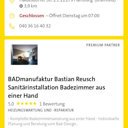
3,9 km
Geschlossen
–
Öffnet Dienstag um 07:00
040 36 16 40 32
PREMIUM PARTNER
BADmanufaktur Bastian Reusch
Sanitärinstallation Badezimmer aus
einer Hand
5,0
1 Bewertung
5.0
HEIZUNGSWARTUNG UND -REPARATUR
- Komplette Badezimmersanierung aus einer Hand - Individuelle
Planung und Beratung vom Bad-Design...