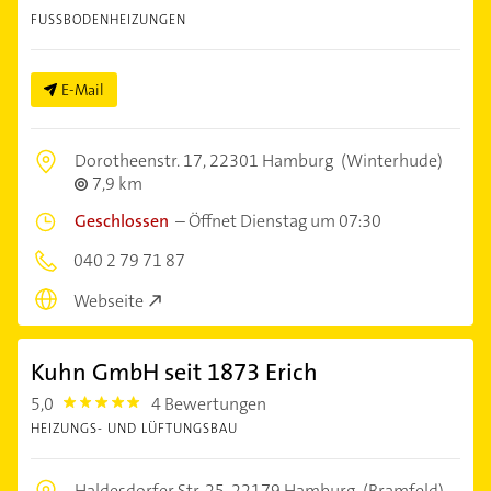
FUSSBODENHEIZUNGEN
E-Mail
Dorotheenstr. 17,
22301 Hamburg
(Winterhude)
7,9 km
Geschlossen
–
Öffnet Dienstag um 07:30
040 2 79 71 87
Webseite
Kuhn GmbH seit 1873 Erich
5,0
4 Bewertungen
5.0
HEIZUNGS- UND LÜFTUNGSBAU
Haldesdorfer Str. 25,
22179 Hamburg
(Bramfeld)