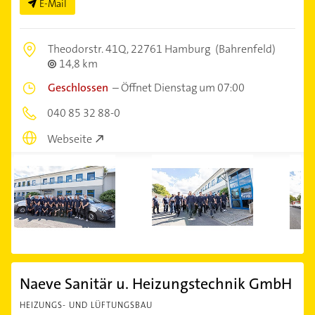
E-Mail
Theodorstr. 41Q,
22761 Hamburg
(Bahrenfeld)
14,8 km
Geschlossen
–
Öffnet Dienstag um 07:00
040 85 32 88-0
Webseite
Naeve Sanitär u. Heizungstechnik GmbH
HEIZUNGS- UND LÜFTUNGSBAU