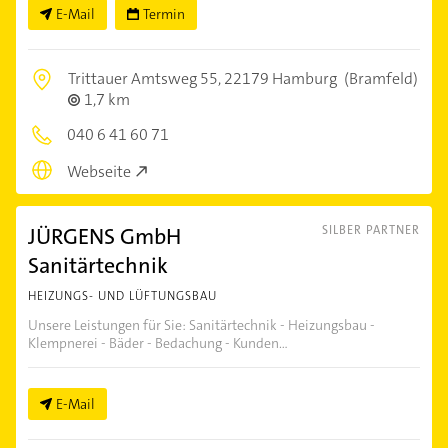
E-Mail
Termin
Trittauer Amtsweg 55,
22179 Hamburg
(Bramfeld)
1,7 km
040 6 41 60 71
Webseite
JÜRGENS GmbH
SILBER PARTNER
Sanitärtechnik
HEIZUNGS- UND LÜFTUNGSBAU
Unsere Leistungen für Sie: Sanitärtechnik - Heizungsbau -
Klempnerei - Bäder - Bedachung - Kunden...
E-Mail