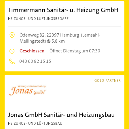
Timmermann Sanitär- u. Heizung GmbH
HEIZUNGS- UND LÜFTUNGSBEDARF
Ödenweg 82,
22397 Hamburg
(Lemsahl-
Mellingstedt)
5,8 km
Geschlossen
–
Öffnet Dienstag um 07:30
040 60 82 15 15
GOLD PARTNER
Jonas GmbH Sanitär- und Heizungsbau
HEIZUNGS- UND LÜFTUNGSBAU