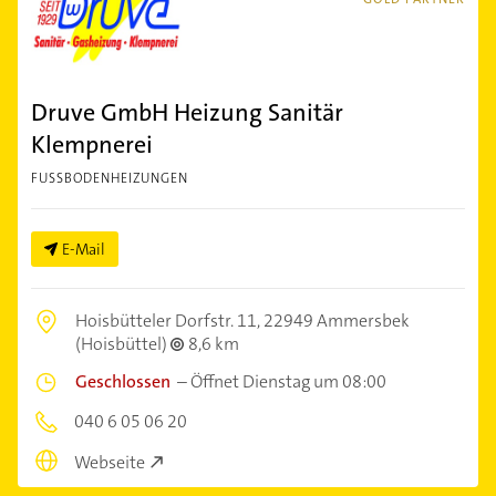
Druve GmbH Heizung Sanitär
Klempnerei
FUSSBODENHEIZUNGEN
E-Mail
Hoisbütteler Dorfstr. 11,
22949 Ammersbek
(Hoisbüttel)
8,6 km
Geschlossen
–
Öffnet Dienstag um 08:00
040 6 05 06 20
Webseite