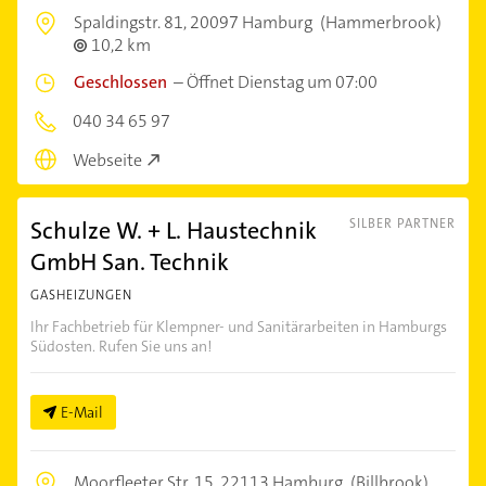
Spaldingstr. 81,
20097 Hamburg
(Hammerbrook)
10,2 km
Geschlossen
–
Öffnet Dienstag um 07:00
040 34 65 97
Webseite
Schulze W. + L. Haustechnik
SILBER PARTNER
GmbH San. Technik
GASHEIZUNGEN
Ihr Fachbetrieb für Klempner- und Sanitärarbeiten in Hamburgs
Südosten. Rufen Sie uns an!
E-Mail
Moorfleeter Str. 15,
22113 Hamburg
(Billbrook)