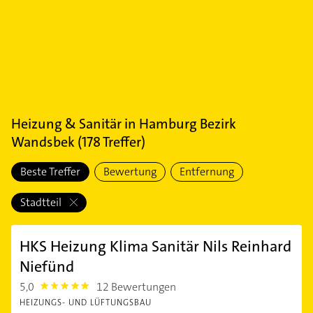
Heizung & Sanitär
in
Hamburg Bezirk
Wandsbek
(
178
Treffer)
Beste Treffer
Bewertung
Entfernung
Stadtteil
HKS Heizung Klima Sanitär Nils Reinhard
Niefünd
5,0
12 Bewertungen
5.0
HEIZUNGS- UND LÜFTUNGSBAU