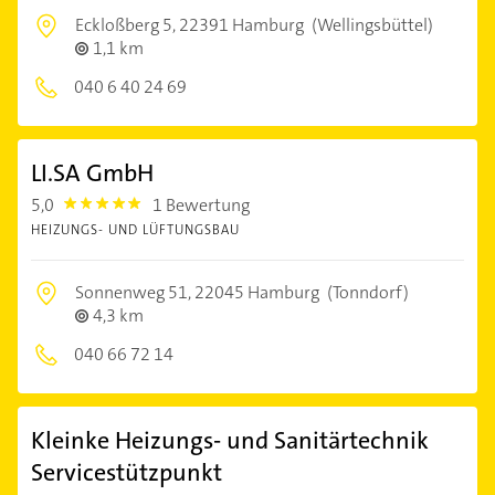
Eckloßberg 5,
22391 Hamburg
(Wellingsbüttel)
1,1 km
040 6 40 24 69
LI.SA GmbH
5,0
1 Bewertung
5.0
HEIZUNGS- UND LÜFTUNGSBAU
Sonnenweg 51,
22045 Hamburg
(Tonndorf)
4,3 km
040 66 72 14
Kleinke Heizungs- und Sanitärtechnik
Servicestützpunkt