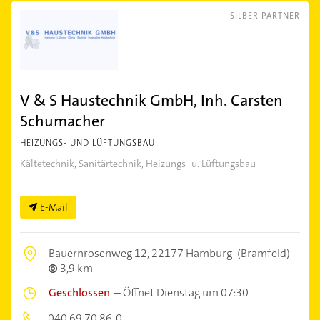
SILBER PARTNER
V & S Haustechnik GmbH, Inh. Carsten
Schumacher
HEIZUNGS- UND LÜFTUNGSBAU
Kältetechnik, Sanitärtechnik, Heizungs- u. Lüftungsbau
E-Mail
Bauernrosenweg 12,
22177 Hamburg
(Bramfeld)
3,9 km
Geschlossen
–
Öffnet Dienstag um 07:30
040 69 70 86-0