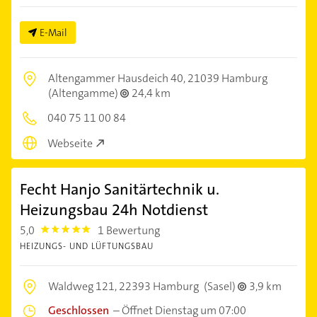
E-Mail
Altengammer Hausdeich 40,
21039 Hamburg
(Altengamme)
24,4 km
040 75 11 00 84
Webseite
Fecht Hanjo Sanitärtechnik u.
Heizungsbau 24h Notdienst
5,0
1 Bewertung
5.0
HEIZUNGS- UND LÜFTUNGSBAU
Waldweg 121,
22393 Hamburg
(Sasel)
3,9 km
Geschlossen
–
Öffnet Dienstag um 07:00