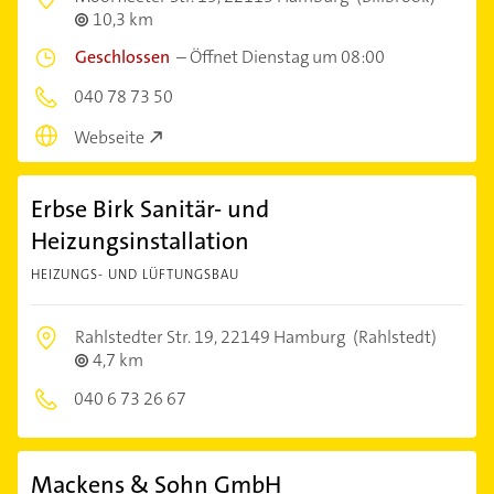
10,3 km
Geschlossen
–
Öffnet Dienstag um 08:00
040 78 73 50
Webseite
Erbse Birk Sanitär- und
Heizungsinstallation
HEIZUNGS- UND LÜFTUNGSBAU
Rahlstedter Str. 19,
22149 Hamburg
(Rahlstedt)
4,7 km
040 6 73 26 67
Mackens & Sohn GmbH