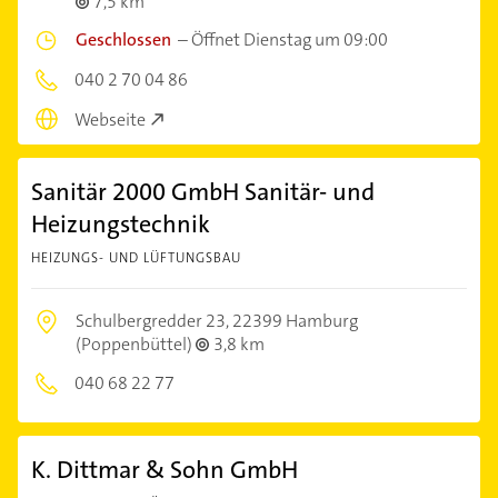
7,5 km
Geschlossen
–
Öffnet Dienstag um 09:00
040 2 70 04 86
Webseite
Sanitär 2000 GmbH Sanitär- und
Heizungstechnik
HEIZUNGS- UND LÜFTUNGSBAU
Schulbergredder 23,
22399 Hamburg
(Poppenbüttel)
3,8 km
040 68 22 77
K. Dittmar & Sohn GmbH