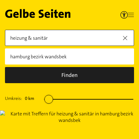
Finden
Umkreis:
0
km