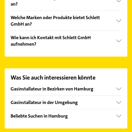
an?
Folgende Leistungen werden angeboten:
Welche Marken oder Produkte bietet Schlett
Energieberatung, Installationen für die
GmbH an?
Abwasserentsorgung, Installationen für die
Wasserversorgung, Klempner und
Das Angebot umfasst unter anderem Gasheizungen,
Wie kann ich Kontakt mit Schlett GmbH
Sanitärinstallationen.
Heizungsanlagen und Ölheizungen.
aufnehmen?
Es ist sehr einfach Kontakt mit Schlett GmbH
aufzunehmen. Einfach die passenden
Kontaktmöglichkeiten wie Adresse oder Mail in
unserem Kontaktdaten-Bereich auswählen. Hier
Was Sie auch interessieren könnte
finden Sie alle
Kontaktdaten
.
Gasinstallateur in Bezirken von Hamburg
Bezirk Altona
Gasinstallateur in der Umgebung
Bezirk Bergedorf
Ammersbek
Bezirk Eimsbüttel
Beliebte Suchen in Hamburg
Ahrensburg
Bezirk Hamburg-Mitte
Rohrreinigung
Tangstedt Bezirk Hamburg