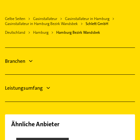
Bezirk Hamburg-Nord
Elektroinstallation
Norderstedt
Bezirk Harburg
Elektriker
Bargteheide
Hamburg-Altstadt
Gelbe Seiten
Gasinstallateur
Gasinstallateur in Hamburg
Elektro Reparatur
Barsbüttel
Gasinstallateur in Hamburg Bezirk Wandsbek
Schlett GmbH
Kanalreinigung
Bönningstedt
Deutschland
Hamburg
Hamburg Bezirk Wandsbek
Rechtsanwalt
Lütjensee
Steuerberater
Glinde Kreis Stormarn
Zahnarzt
Henstedt-Ulzburg
Branchen
Kammerjäger
Dachdecker
Leistungsumfang
Ähnliche Anbieter