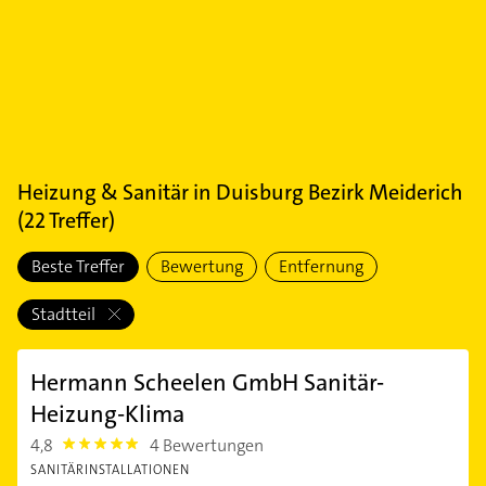
Heizung & Sanitär
in
Duisburg Bezirk Meiderich
(
22
Treffer)
Beste Treffer
Bewertung
Entfernung
Stadtteil
Hermann Scheelen GmbH Sanitär-
Heizung-Klima
4,8
4 Bewertungen
4.8
SANITÄRINSTALLATIONEN