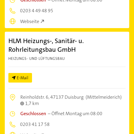
0203 4 49 48 95
Webseite
HLM Heizungs-, Sanitär- u.
Rohrleitungsbau GmbH
HEIZUNGS- UND LÜFTUNGSBAU
E-Mail
Reinholdstr. 6,
47137 Duisburg
(Mittelmeiderich)
1,7 km
Geschlossen
–
Öffnet Montag um 08:00
0203 41 17 58