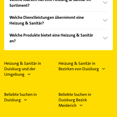
Bitte beachten Sie, dass diese an Sonn- und
Sortiment?
Feiertagen abweichen können.
Die Heizung & Sanitär verkauft Marken wie
Welche Dienstleistungen übernimmt eine
Buderus, Duravit, Geberit, Grohe und Hansa.
Heizung & Sanitär?
Folgende Leistungen werden angeboten:
Welche Produkte bietet eine Heizung & Sanitär
Heizungswartung, Kundendienst, Heizung,
an?
Heizungseinbau und Rohrreinigung.
Das Angebot umfasst unter anderem Klimatechnik,
Badheizkörper, Etagenheizung, Gas und Heizung.
Heizung & Sanitär in
Heizung & Sanitär in
Duisburg und der
Bezirken von Duisburg
Umgebung
Beliebte Suchen in
Beliebte Suchen in
Duisburg
Duisburg Bezirk
Meiderich