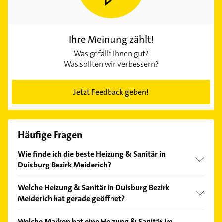
Ihre Meinung zählt!
Was gefällt Ihnen gut?
Was sollten wir verbessern?
Jetzt Feedback geben!
Häufige Fragen
Wie finde ich die beste Heizung & Sanitär in
Duisburg Bezirk Meiderich?
Vergleichen Sie alle Anbieter anhand echter
Welche Heizung & Sanitär in Duisburg Bezirk
Kundenmeinungen und profitieren Sie von den
Meiderich hat gerade geöffnet?
Empfehlungen. Die Suchergebnisse können Sie sich
einfach nach
Bewertungen
sortiert anzeigen lassen.
Im Anbieter-Bereich finden Sie alle
Öffnungszeiten
.
Welche Marken hat eine Heizung & Sanitär im