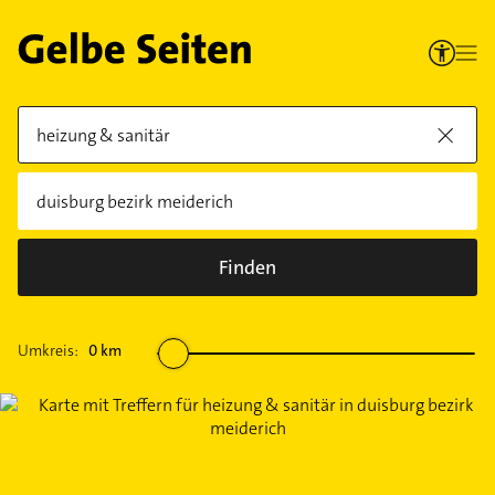
Finden
Umkreis:
0
km