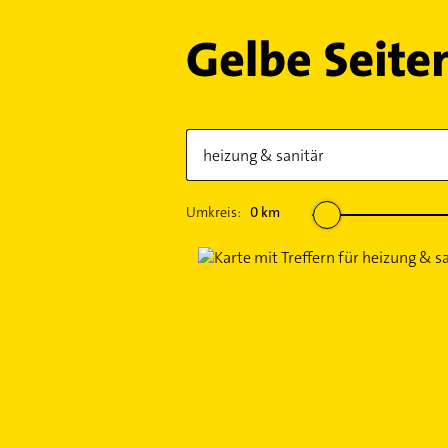
Umkreis:
0
km