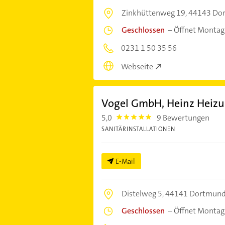
Zinkhüttenweg 19,
44143 Do
Geschlossen
–
Öffnet Montag
0231 1 50 35 56
Webseite
Vogel GmbH, Heinz Heizu
5,0
9 Bewertungen
5.0
SANITÄRINSTALLATIONEN
E-Mail
Distelweg 5,
44141 Dortmun
Geschlossen
–
Öffnet Montag