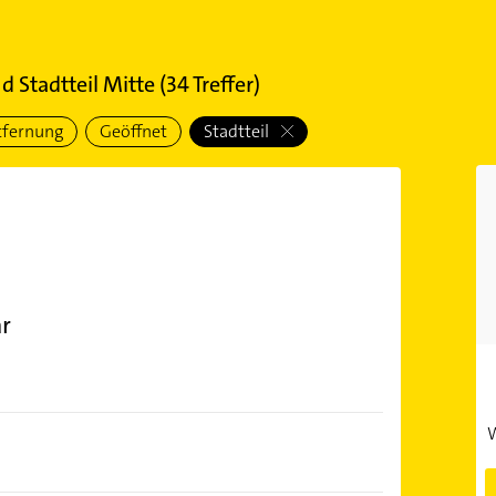
 Stadtteil Mitte
(
34
Treffer)
tfernung
Geöffnet
Stadtteil
r
W