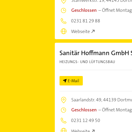
Stahlwerkstr. 19,
44145 Dort
Geschlossen
–
Öffnet Montag
0231 81 29 88
Webseite
Sanitär Hoffmann GmbH S
HEIZUNGS- UND LÜFTUNGSBAU
E-Mail
Saarlandstr. 49,
44139 Dortm
Geschlossen
–
Öffnet Montag
0231 12 49 50
Webseite