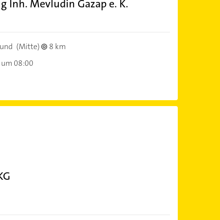
g Inh. Mevludin Gazap e. K.
mund
(Mitte)
8 km
 um 08:00
 KG