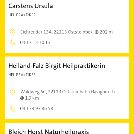
Carstens Ursula
HEILPRAKTIKER
Eichredder 13A,
22113 Oststeinbek
202 m
040 7 13 10 13
Heiland-Falz Birgit Heilpraktikerin
HEILPRAKTIKER
Waldweg 6C,
22113 Oststeinbek
(Havighorst)
1,9 km
040 73 93 86 58
Bleich Horst Naturheilpraxis