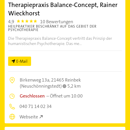
Therapiepraxis Balance-Concept, Rainer
Wieckhorst
4,9
10 Bewertungen
4.9
HEILPRAKTIKER BESCHRÄNKT AUF DAS GEBIET DER
PSYCHOTHERAPIE
Die Therapiepraxis Balance-Concept vertritt das Prinzip der
humanistischen Psychotherapie. Das me...
E-Mail
Birkenweg 13a,
21465 Reinbek
(Neuschönningstedt)
5,2 km
Geschlossen
–
Öffnet um 10:00
040 71 14 02 34
Webseite