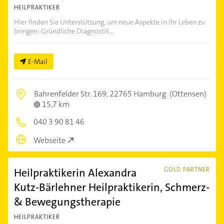
HEILPRAKTIKER
Hier finden Sie Unterstützung, um neue Aspekte in Ihr Leben zu
bringen: Gründliche Diagnostik...
E-Mail
Bahrenfelder Str. 169,
22765 Hamburg
(Ottensen)
15,7 km
040 3 90 81 46
Webseite
Heilpraktikerin Alexandra
GOLD PARTNER
Kutz-Bärlehner Heilpraktikerin, Schmerz-
& Bewegungstherapie
HEILPRAKTIKER