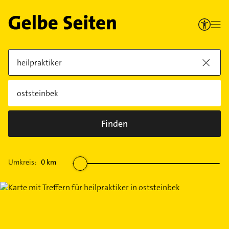
Finden
Umkreis:
0
km