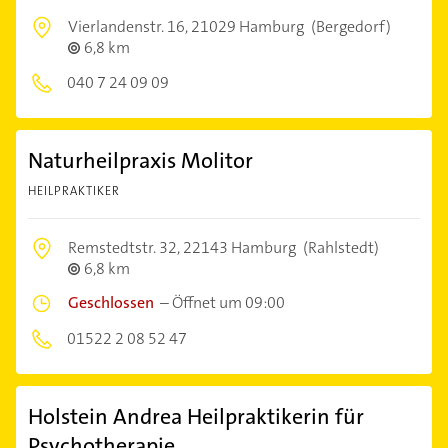
Vierlandenstr. 16,
21029 Hamburg
(Bergedorf)
6,8 km
040 7 24 09 09
Naturheilpraxis Molitor
HEILPRAKTIKER
Remstedtstr. 32,
22143 Hamburg
(Rahlstedt)
6,8 km
Geschlossen
–
Öffnet um 09:00
01522 2 08 52 47
Holstein Andrea Heilpraktikerin für
Psychotherapie