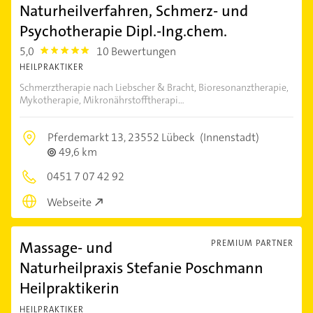
Naturheilverfahren, Schmerz- und
Psychotherapie Dipl.-Ing.chem.
5,0
10 Bewertungen
5.0
HEILPRAKTIKER
Schmerztherapie nach Liebscher & Bracht, Bioresonanztherapie,
Mykotherapie, Mikronährstofftherapi...
Pferdemarkt 13,
23552 Lübeck
(Innenstadt)
49,6 km
0451 7 07 42 92
Webseite
Massage- und
PREMIUM PARTNER
Naturheilpraxis Stefanie Poschmann
Heilpraktikerin
HEILPRAKTIKER