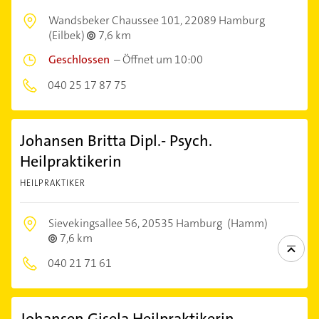
Wandsbeker Chaussee 101,
22089 Hamburg
(Eilbek)
7,6 km
Geschlossen
–
Öffnet um 10:00
040 25 17 87 75
Johansen Britta Dipl.- Psych.
Heilpraktikerin
HEILPRAKTIKER
Sievekingsallee 56,
20535 Hamburg
(Hamm)
7,6 km
040 21 71 61
Johansen Gisela Heilpraktikerin