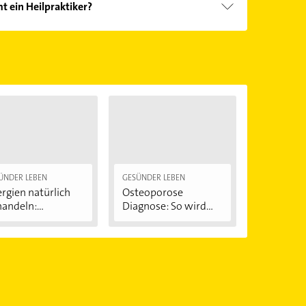
 ein Heilpraktiker?
önnen.
en: Heilhilfstätigkeiten und Heilkunde.
ÜNDER LEBEN
GESÜNDER LEBEN
ergien natürlich
Osteoporose
andeln:...
Diagnose: So wird
der...