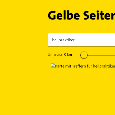
Umkreis:
0
km