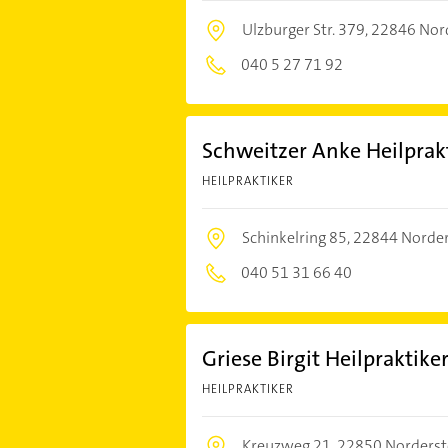
Ulzburger Str. 379,
22846 Nor
040 5 27 71 92
Schweitzer Anke Heilprak
HEILPRAKTIKER
Schinkelring 85,
22844 Norder
040 51 31 66 40
Griese Birgit Heilpraktike
HEILPRAKTIKER
Kreuzweg 21,
22850 Norderst