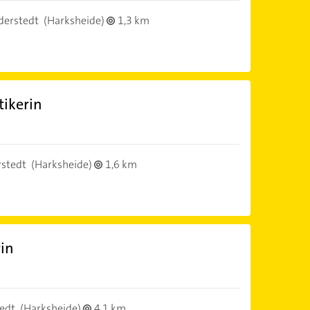
derstedt
(Harksheide)
1,3 km
tikerin
stedt
(Harksheide)
1,6 km
rin
edt
(Harksheide)
4,1 km