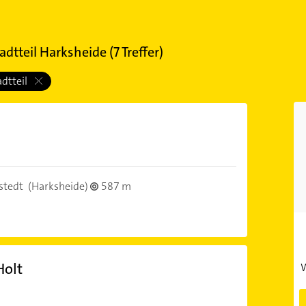
adtteil Harksheide
(
7
Treffer)
adtteil
stedt
(Harksheide)
587 m
Holt
W