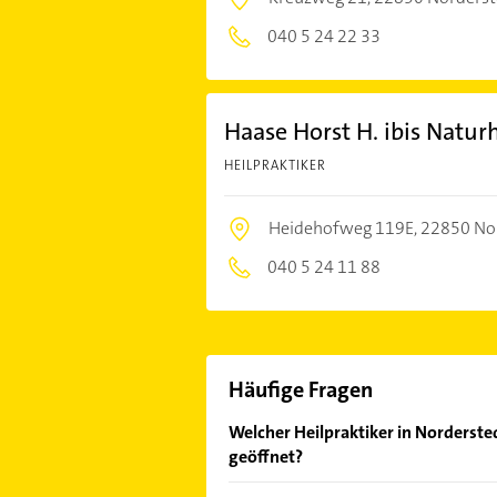
040 5 24 22 33
Haase Horst H. ibis Naturh
HEILPRAKTIKER
Heidehofweg 119E,
22850 No
040 5 24 11 88
Häufige Fragen
Welcher Heilpraktiker in Norderste
geöffnet?
Im Anbieter-Bereich finden Sie alle