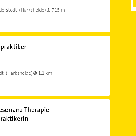
derstedt
(Harksheide)
715 m
praktiker
dt
(Harksheide)
1,1 km
esonanz Therapie-
raktikerin