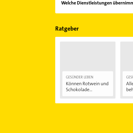
Welche Dienstleistungen übernimmt
Sonn- und Feiertagen abweichen k
Folgende Leistungen werden angebot
Ratgeber
GESÜNDER LEBEN
GES
Können Rotwein und
All
Schokolade...
beh