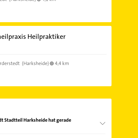
eilpraxis Heilpraktiker
rderstedt
(Harksheide)
4,4 km
dt Stadtteil Harksheide hat gerade
Öffnungszeiten
. Bitte beachten Sie, dass diese an