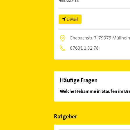
HEBAMMEN
E-Mail
Ehebachstr. 7,
79379 Müllheim
07631 1 32 78
Häufige Fragen
Welche Hebamme in Staufen im Bre
Im Anbieter-Bereich finden Sie alle
Sonn- und Feiertagen abweichen k
Ratgeber