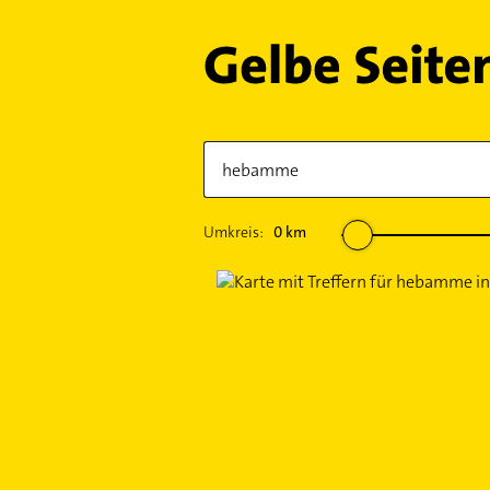
Umkreis:
0
km