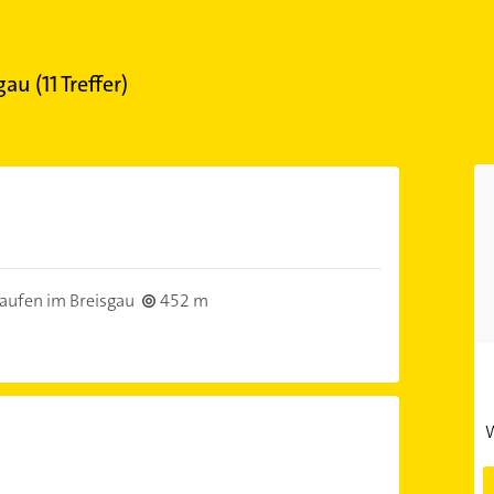
sgau
(
11
Treffer)
aufen im Breisgau
452 m
W