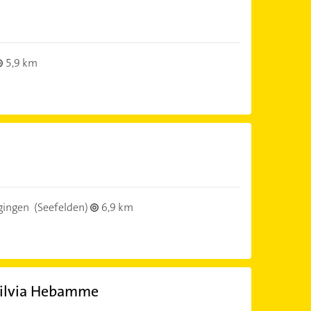
5,9 km
gingen
(Seefelden)
6,9 km
Silvia Hebamme