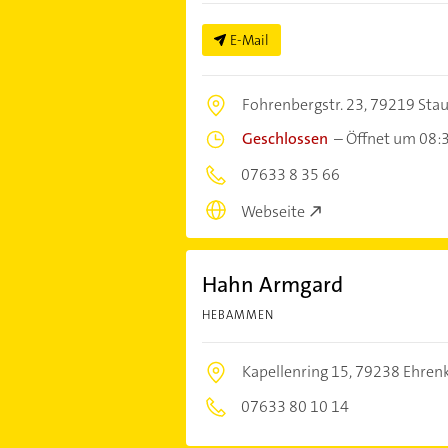
E-Mail
Fohrenbergstr. 23,
79219 Stau
Geschlossen
–
Öffnet um 08:
07633 8 35 66
Webseite
Hahn Armgard
HEBAMMEN
Kapellenring 15,
79238 Ehrenk
07633 80 10 14