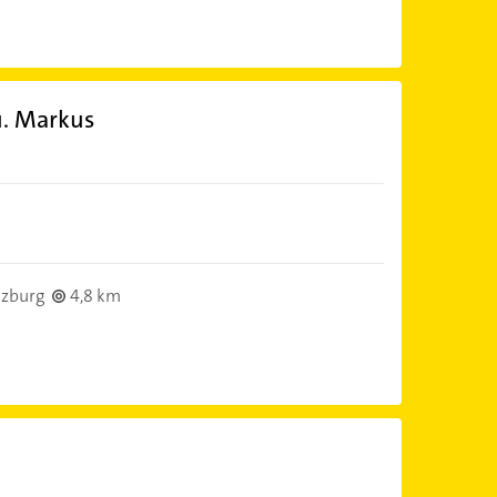
. Markus
lzburg
4,8 km