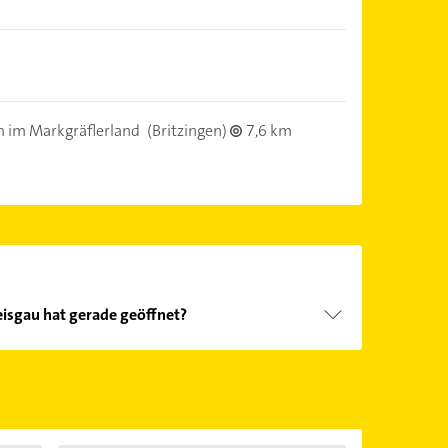
 im Markgräflerland
(Britzingen)
7,6 km
isgau hat gerade geöffnet?
Öffnungszeiten
. Bitte beachten Sie, dass diese an
önnen.