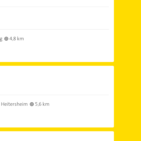
g
4,8 km
 Heitersheim
5,6 km