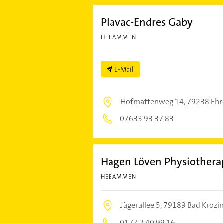
Plavac-Endres Gaby
HEBAMMEN
E-Mail
Hofmattenweg 14,
79238 Ehr
07633 93 37 83
Hagen Löven Physiothera
HEBAMMEN
Jägerallee 5,
79189 Bad Krozi
0177 2 40 99 16