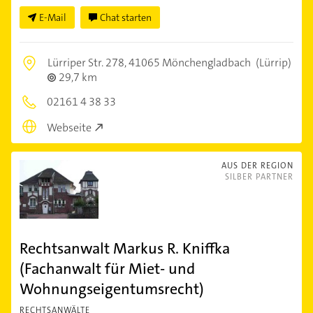
E-Mail
Chat starten
Lürriper Str. 278,
41065 Mönchengladbach
(Lürrip)
29,7 km
02161 4 38 33
Webseite
AUS DER REGION
SILBER PARTNER
Rechtsanwalt Markus R. Kniffka
(Fachanwalt für Miet- und
Wohnungseigentumsrecht)
RECHTSANWÄLTE