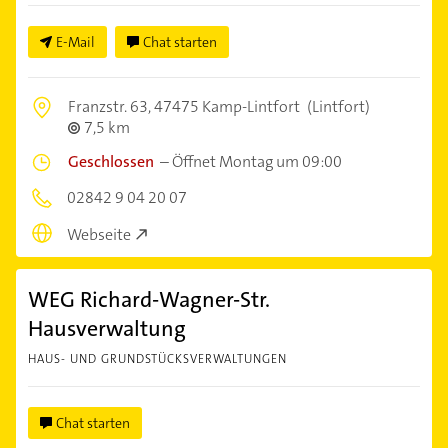
E-Mail
Chat starten
Franzstr. 63,
47475 Kamp-Lintfort
(Lintfort)
7,5 km
Geschlossen
–
Öffnet Montag um 09:00
02842 9 04 20 07
Webseite
WEG Richard-Wagner-Str.
Hausverwaltung
HAUS- UND GRUNDSTÜCKSVERWALTUNGEN
Chat starten