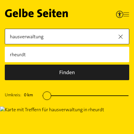
Finden
Umkreis:
0
km