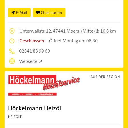
E-Mail
Chat starten
Unterwallstr. 12,
47441 Moers
(Mitte)
10,8 km
Geschlossen
–
Öffnet Montag um 08:30
02841 88 99 60
Webseite
AUS DER REGION
Höckelmann Heizöl
HEIZÖLE