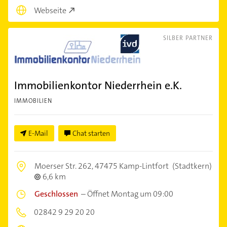
Webseite
SILBER PARTNER
Immobilienkontor Niederrhein e.K.
IMMOBILIEN
E-Mail
Chat starten
Moerser Str. 262,
47475 Kamp-Lintfort
(Stadtkern)
6,6 km
Geschlossen
–
Öffnet Montag um 09:00
02842 9 29 20 20