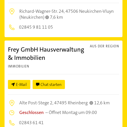
Richard-Wagner-Str. 24,
47506 Neukirchen-Vluyn
(Neukirchen)
7,6 km
02845 9 81 11 05
AUS DER REGION
Frey GmbH Hausverwaltung
& Immobilien
IMMOBILIEN
E-Mail
Chat starten
Alte Post-Stege 2,
47495 Rheinberg
12,6 km
Geschlossen
–
Öffnet Montag um 09:00
02843 61 41