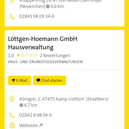
Knappenring 19,
47506 Neukirchen-Vluyn
(Neukirchen)
6,6 km
02845 98 09 34-0
Löttgen-Hoemann GmbH
Hausverwaltung
1,0
2 Bewertungen
1.0
HAUS- UND GRUNDSTÜCKSVERWALTUNGEN
E-Mail
Chat starten
Königstr. 2,
47475 Kamp-Lintfort
(Stadtkern)
6,7 km
02842 9 08 04-0
Webseite