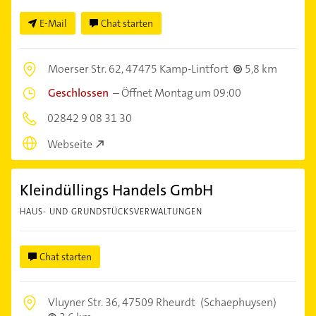
E-Mail
Chat starten
Moerser Str. 62,
47475 Kamp-Lintfort
5,8 km
Geschlossen
–
Öffnet Montag um 09:00
02842 9 08 31 30
Webseite
Kleindüllings Handels GmbH
HAUS- UND GRUNDSTÜCKSVERWALTUNGEN
Chat starten
Vluyner Str. 36,
47509 Rheurdt
(Schaephuysen)