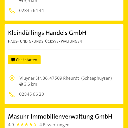
3,6 km
02845 64 44
Kleindüllings Handels GmbH
HAUS- UND GRUNDSTÜCKSVERWALTUNGEN
Chat starten
Vluyner Str. 36,
47509 Rheurdt
(Schaephuysen)
3,6 km
02845 66 20
Masuhr Immobilienverwaltung GmbH
4,0
4 Bewertungen
4.0