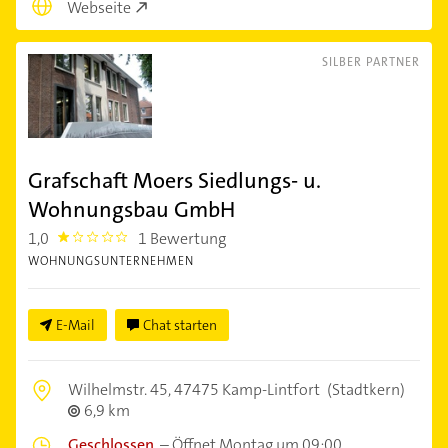
Webseite
SILBER PARTNER
Grafschaft Moers Siedlungs- u.
Wohnungsbau GmbH
1,0
1 Bewertung
1.0
WOHNUNGSUNTERNEHMEN
E-Mail
Chat starten
Wilhelmstr. 45,
47475 Kamp-Lintfort
(Stadtkern)
6,9 km
Geschlossen
–
Öffnet Montag um 09:00