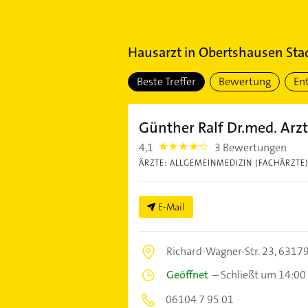
Hausarzt
in
Obertshausen Stad
Beste Treffer
Bewertung
En
Günther Ralf Dr.med. Arz
4,1
3 Bewertungen
4.1
ÄRZTE: ALLGEMEINMEDIZIN (FACHÄRZTE
E-Mail
Richard-Wagner-Str. 23,
63179
Geöffnet
–
Schließt um 14:00
06104 7 95 01