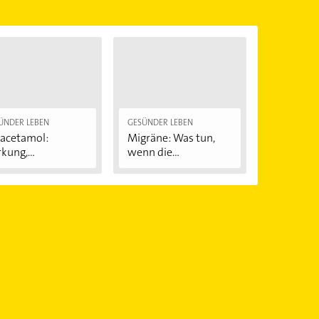
ÜNDER LEBEN
GESÜNDER LEBEN
acetamol:
Migräne: Was tun,
kung,
wenn die
wendung...
Kopfschmerzen...