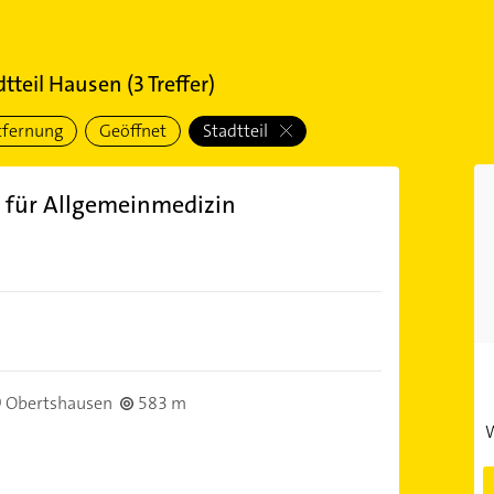
tteil Hausen
(
3
Treffer)
tfernung
Geöffnet
Stadtteil
t für Allgemeinmedizin
)
 Obertshausen
583 m
W