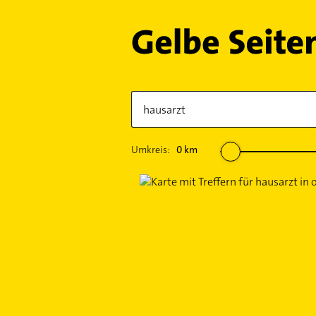
Umkreis:
0
km