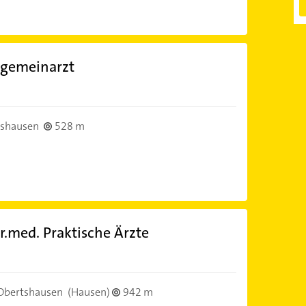
lgemeinarzt
)
tshausen
528 m
r.med. Praktische Ärzte
)
Obertshausen
(Hausen)
942 m