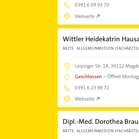
0391 6 09 93 70
Webseite
Wittler Heidekatrin Hausa
ÄRZTE: ALLGEMEINMEDIZIN (FACHÄRZTE
Leipziger Str. 1A,
39112 Magd
Geschlossen
–
Öffnet Montag
0391 6 23 98 72
Webseite
Dipl.-Med. Dorothea Brau
ÄRZTE: ALLGEMEINMEDIZIN (FACHÄRZTE