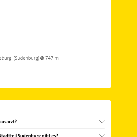
)
eburg
(Sudenburg)
747 m
ausarzt?
cherte alle drei Jahre Anspruch auf eine
tadtteil Sudenburg gibt es?