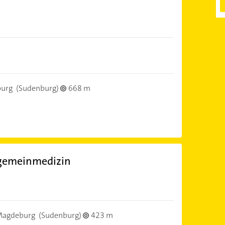
)
urg
(Sudenburg)
668 m
lgemeinmedizin
)
Magdeburg
(Sudenburg)
423 m