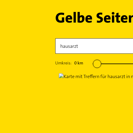
Umkreis:
0
km