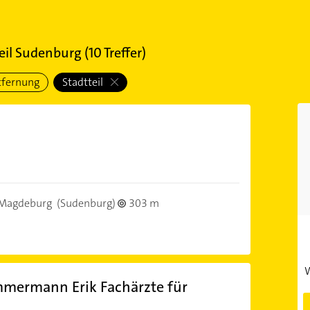
eil Sudenburg
(
10
Treffer)
tfernung
Stadtteil
)
Magdeburg
(Sudenburg)
303 m
W
mmermann Erik Fachärzte für