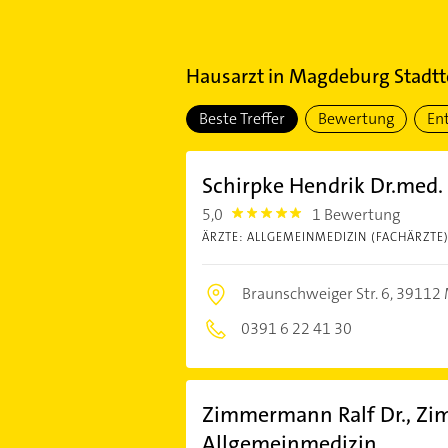
Hausarzt
in
Magdeburg Stadtt
Beste Treffer
Bewertung
En
Schirpke Hendrik Dr.med.
5,0
1 Bewertung
5.0
ÄRZTE: ALLGEMEINMEDIZIN (FACHÄRZTE
Braunschweiger Str. 6,
39112 
0391 6 22 41 30
Zimmermann Ralf Dr., Zi
Allgemeinmedizin