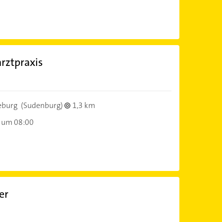
rztpraxis
)
eburg
(Sudenburg)
1,3 km
 um 08:00
er
)