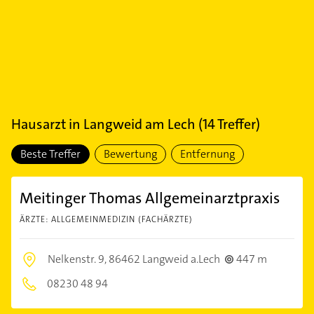
Hausarzt
in
Langweid am Lech
(
14
Treffer)
Beste Treffer
Bewertung
Entfernung
Meitinger Thomas Allgemeinarztpraxis
ÄRZTE: ALLGEMEINMEDIZIN (FACHÄRZTE)
Nelkenstr. 9,
86462 Langweid a.Lech
447 m
08230 48 94