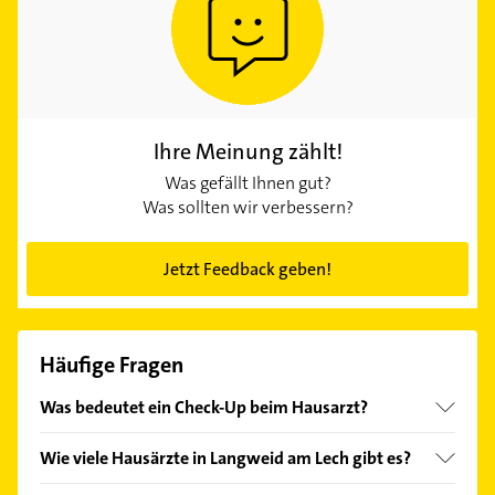
Ihre Meinung zählt!
Was gefällt Ihnen gut?
Was sollten wir verbessern?
Jetzt Feedback geben!
Häufige Fragen
Was bedeutet ein Check-Up beim Hausarzt?
Ab 35 Jahren haben gesetzlich Versicherte alle drei
Wie viele Hausärzte in Langweid am Lech gibt es?
Jahre Anspruch auf eine Vorsorgeuntersuchung. Der
Hausarzt in Langweid am Lech führt dabei ein
Bei Gelbe Seiten finden Sie derzeit 14 Treffer