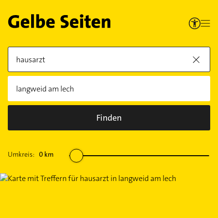
Finden
Umkreis:
0
km