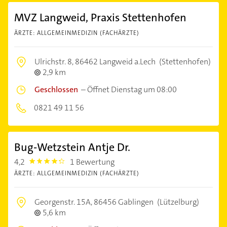
MVZ Langweid, Praxis Stettenhofen
ÄRZTE: ALLGEMEINMEDIZIN (FACHÄRZTE)
Ulrichstr. 8,
86462 Langweid a.Lech
(Stettenhofen)
2,9 km
Geschlossen
–
Öffnet Dienstag um 08:00
0821 49 11 56
Bug-Wetzstein Antje Dr.
4,2
1 Bewertung
4.2000003
ÄRZTE: ALLGEMEINMEDIZIN (FACHÄRZTE)
Georgenstr. 15A,
86456 Gablingen
(Lützelburg)
5,6 km