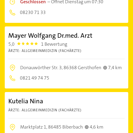
Geschlossen
–
Öffnet Dienstag um 07:30
08230 71 33
Mayer Wolfgang Dr.med. Arzt
5,0
1 Bewertung
5.0
ÄRZTE: ALLGEMEINMEDIZIN (FACHÄRZTE)
Donauwörther Str. 3,
86368 Gersthofen
7,4 km
0821 49 74 75
Kutelia Nina
ÄRZTE: ALLGEMEINMEDIZIN (FACHÄRZTE)
Marktplatz 1,
86485 Biberbach
4,6 km