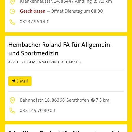
Krankenhausstr. 14,
86447 Aindling
7,3 km
Geschlossen
–
Öffnet Dienstag um 08:30
08237 96 14-0
Hembacher Roland FA für Allgemein-
und Sportmedizin
ÄRZTE: ALLGEMEINMEDIZIN (FACHÄRZTE)
E-Mail
Bahnhofstr. 18,
86368 Gersthofen
7,3 km
0821 49 70 80 00