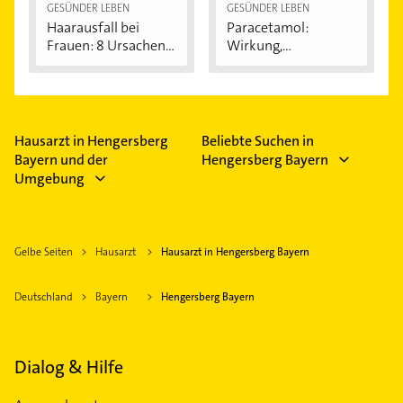
GESÜNDER LEBEN
GESÜNDER LEBEN
Haarausfall bei
Paracetamol:
Frauen: 8 Ursachen...
Wirkung,
Anwendung...
Hausarzt in Hengersberg
Beliebte Suchen in
Bayern und der
Hengersberg Bayern
Umgebung
Gelbe Seiten
Hausarzt
Hausarzt in Hengersberg Bayern
Deutschland
Bayern
Hengersberg Bayern
Dialog & Hilfe