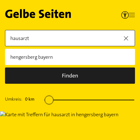
Finden
Umkreis:
0
km