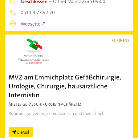
Geschlossen
–
Öffnet Montag um 09:00
0511 4 73 97 70
Webseite
BUSINESS
MVZ am Emmichplatz Gefäßchirurgie,
Urologie, Chirurgie, hausärztliche
Internistin
ÄRZTE: GEFÄSSCHIRURGIE (FACHÄRZTE)
Rundum gut versorgt - medizinisch und menschlich
E-Mail