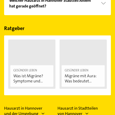
Welcher Hausarzt in Hannover Stadtteil Ahlem
aufgefrischt.
Kundenmeinungen und profitieren Sie von den
hat gerade geöffnet?
Empfehlungen. Die Suchergebnisse können Sie sich
einfach nach
Bewertungen
sortiert anzeigen lassen.
Im Anbieter-Bereich finden Sie alle
Öffnungszeiten
.
Bitte beachten Sie, dass diese an Sonn- und
Feiertagen abweichen können.
Ratgeber
GESÜNDER LEBEN
GESÜNDER LEBEN
Was ist Migräne?
Migräne mit Aura:
Symptome und...
Was bedeutet...
Hausarzt in Hannover
Hausarzt in Stadtteilen
und der Umgebung
von Hannover