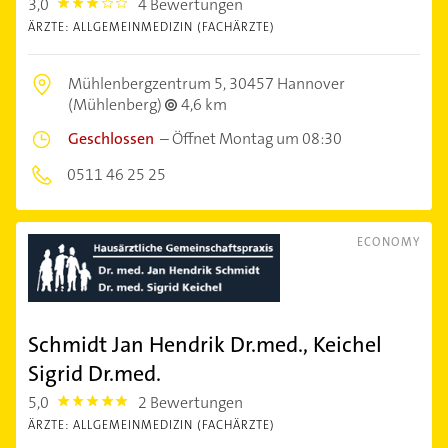
3,0
4 Bewertungen
3.0
ÄRZTE: ALLGEMEINMEDIZIN (FACHÄRZTE)
Mühlenbergzentrum 5,
30457 Hannover
(Mühlenberg)
4,6 km
Geschlossen
–
Öffnet Montag um 08:30
0511 46 25 25
ECONOMY
Schmidt Jan Hendrik Dr.med., Keichel
Sigrid Dr.med.
5,0
2 Bewertungen
5.0
ÄRZTE: ALLGEMEINMEDIZIN (FACHÄRZTE)