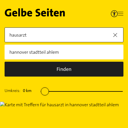
Finden
Umkreis:
0
km