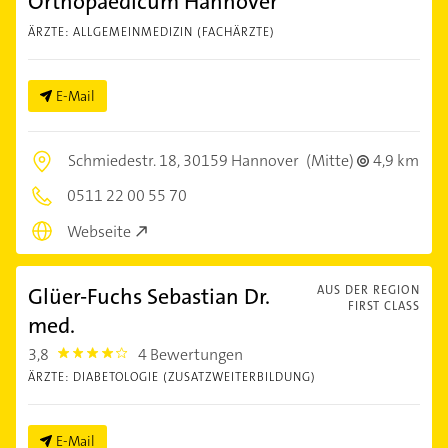
Orthopaedicum Hannover
ÄRZTE: ALLGEMEINMEDIZIN (FACHÄRZTE)
E-Mail
Schmiedestr. 18,
30159 Hannover
(Mitte)
4,9 km
0511 22 00 55 70
Webseite
Glüer-Fuchs Sebastian Dr.
AUS DER REGION
FIRST CLASS
med.
3,8
4 Bewertungen
3.8
ÄRZTE: DIABETOLOGIE (ZUSATZWEITERBILDUNG)
E-Mail