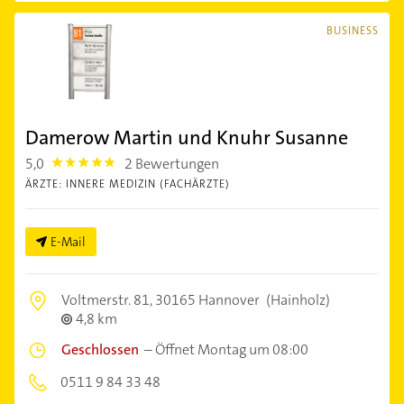
BUSINESS
Damerow Martin und Knuhr Susanne
5,0
2 Bewertungen
5.0
ÄRZTE: INNERE MEDIZIN (FACHÄRZTE)
E-Mail
Voltmerstr. 81,
30165 Hannover
(Hainholz)
4,8 km
Geschlossen
–
Öffnet Montag um 08:00
0511 9 84 33 48