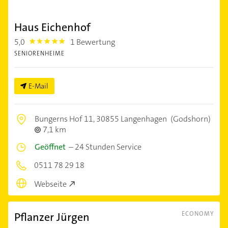
Haus Eichenhof
5,0
1 Bewertung
5.0
SENIORENHEIME
E-Mail
Bungerns Hof 11,
30855 Langenhagen
(Godshorn)
7,1 km
Geöffnet
–
24 Stunden Service
0511 78 29 18
Webseite
Pflanzer Jürgen
ECONOMY