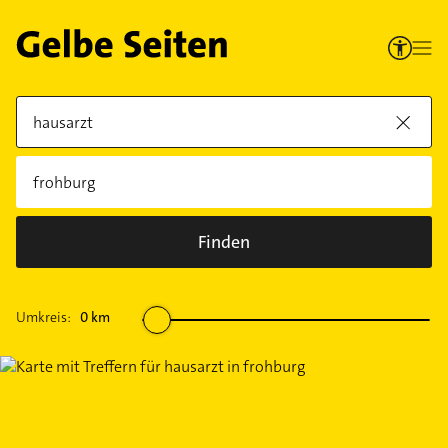
Finden
Umkreis:
0
km