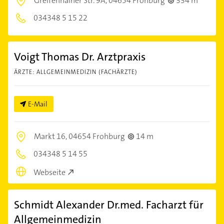
Greifenhainer Str. 9A,
04654 Frohburg
334 m
034348 5 15 22
Voigt Thomas Dr. Arztpraxis
ÄRZTE: ALLGEMEINMEDIZIN (FACHÄRZTE)
E-Mail
Markt 16,
04654 Frohburg
14 m
034348 5 14 55
Webseite
Schmidt Alexander Dr.med. Facharzt für
Allgemeinmedizin