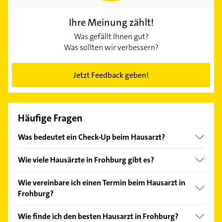
Ihre Meinung zählt!
Was gefällt Ihnen gut?
Was sollten wir verbessern?
Jetzt Feedback geben!
Häufige Fragen
Was bedeutet ein Check-Up beim Hausarzt?
Ab 35 Jahren haben gesetzlich Versicherte alle drei
Wie viele Hausärzte in Frohburg gibt es?
Jahre Anspruch auf eine Vorsorgeuntersuchung. Der
Hausarzt in Frohburg führt dabei ein
Bei Gelbe Seiten finden Sie derzeit 6 Treffer
Wie vereinbare ich einen Termin beim Hausarzt in
Anamnesegespräch und eine körperliche
Hausärzte in Frohburg und näherer Umgebung.
Frohburg?
Untersuchung durch. Der Check-Up beinhaltet
Neben den Kontaktdaten finden Sie weitere
ebenfalls eine Blutuntersuchung und einen Urin-
Informationen, um den für Sie passenden Hausarzt
Nehmen Sie ganz einfach per Telefon Kontakt zu
Wie finde ich den besten Hausarzt in Frohburg?
Test. In diesem Zusammenhang können Sie sich
in Ihrer Nähre auszuwählen.
Ihrem Hausarzt in Frohburg auf. Viele Praxen bieten