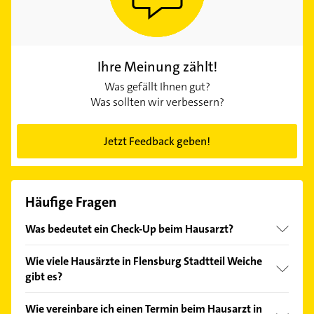
Ihre Meinung zählt!
Was gefällt Ihnen gut?
Was sollten wir verbessern?
Jetzt Feedback geben!
Häufige Fragen
Was bedeutet ein Check-Up beim Hausarzt?
Ab 35 Jahren haben gesetzlich Versicherte alle drei
Wie viele Hausärzte in Flensburg Stadtteil Weiche
Jahre Anspruch auf eine Vorsorgeuntersuchung. Der
gibt es?
Hausarzt in Flensburg Stadtteil Weiche führt dabei
ein Anamnesegespräch und eine körperliche
Bei Gelbe Seiten finden Sie derzeit 2 Treffer
Wie vereinbare ich einen Termin beim Hausarzt in
Untersuchung durch. Der Check-Up beinhaltet