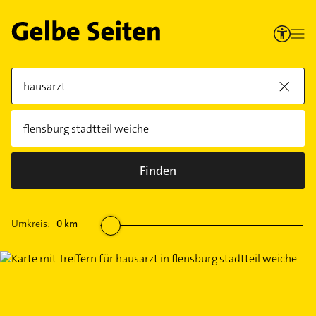
Finden
Umkreis:
0
km