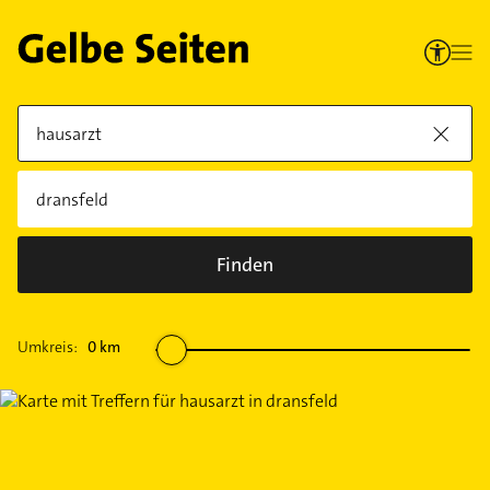
Finden
Umkreis:
0
km