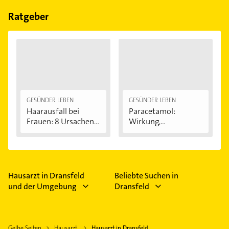
Bitte beachten Sie, dass diese an Sonn- und
Feiertagen abweichen können.
Ratgeber
GESÜNDER LEBEN
GESÜNDER LEBEN
Haarausfall bei
Paracetamol:
Frauen: 8 Ursachen...
Wirkung,
Anwendung...
Hausarzt in Dransfeld
Beliebte Suchen in
und der Umgebung
Dransfeld
Gelbe Seiten
Hausarzt
Hausarzt in Dransfeld