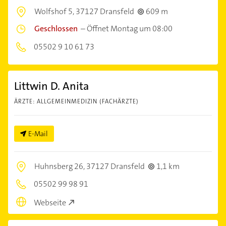
Wolfshof 5,
37127 Dransfeld
609 m
Geschlossen
–
Öffnet Montag um 08:00
05502 9 10 61 73
Littwin D. Anita
ÄRZTE: ALLGEMEINMEDIZIN (FACHÄRZTE)
E-Mail
Huhnsberg 26,
37127 Dransfeld
1,1 km
05502 99 98 91
Webseite