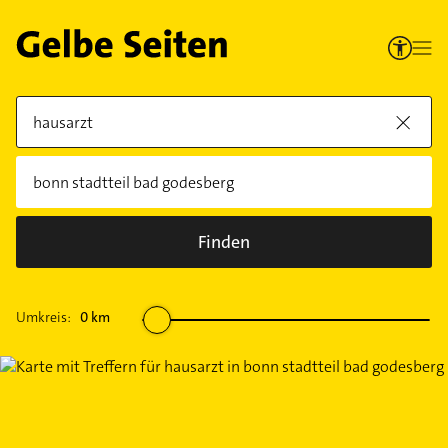
Finden
Umkreis:
0
km