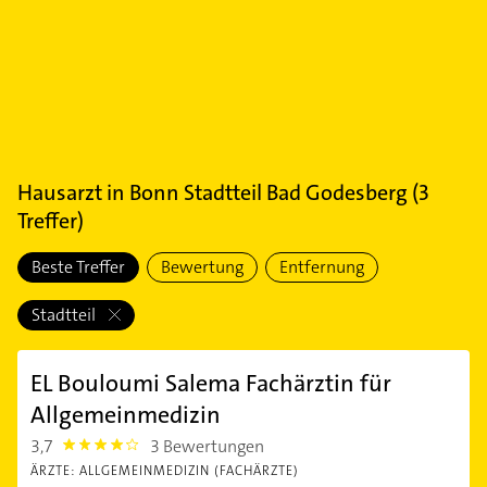
Hausarzt
in
Bonn Stadtteil Bad Godesberg
(
3
Treffer)
Beste Treffer
Bewertung
Entfernung
Stadtteil
EL Bouloumi Salema Fachärztin für
Allgemeinmedizin
3,7
3 Bewertungen
3.7
ÄRZTE: ALLGEMEINMEDIZIN (FACHÄRZTE)