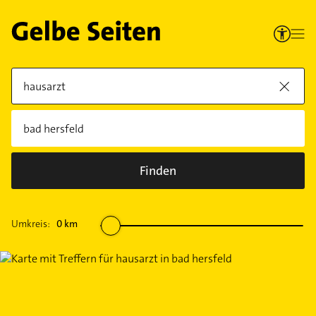
Finden
Umkreis:
0
km