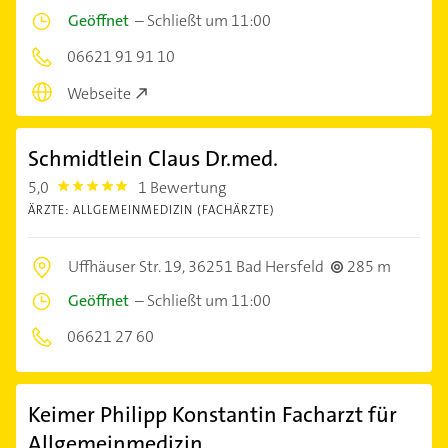
Geöffnet
–
Schließt um 11:00
06621 91 91 10
Webseite
Schmidtlein Claus Dr.med.
5,0
1 Bewertung
5.0
ÄRZTE: ALLGEMEINMEDIZIN (FACHÄRZTE)
Uffhäuser Str. 19,
36251 Bad Hersfeld
285 m
Geöffnet
–
Schließt um 11:00
06621 27 60
Keimer Philipp Konstantin Facharzt für
Allgemeinmedizin