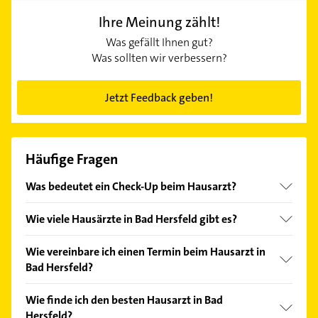
Ihre Meinung zählt!
Was gefällt Ihnen gut?
Was sollten wir verbessern?
Jetzt Feedback geben!
Häufige Fragen
Was bedeutet ein Check-Up beim Hausarzt?
Ab 35 Jahren haben gesetzlich Versicherte alle drei
Wie viele Hausärzte in Bad Hersfeld gibt es?
Jahre Anspruch auf eine Vorsorgeuntersuchung. Der
Hausarzt in Bad Hersfeld führt dabei ein
Bei Gelbe Seiten finden Sie derzeit 16 Treffer
Wie vereinbare ich einen Termin beim Hausarzt in
Anamnesegespräch und eine körperliche
Hausärzte in Bad Hersfeld und näherer Umgebung.
Bad Hersfeld?
Untersuchung durch. Der Check-Up beinhaltet
Neben den Kontaktdaten finden Sie weitere
ebenfalls eine Blutuntersuchung und einen Urin-
Informationen, um den für Sie passenden Hausarzt
Nehmen Sie ganz einfach per Telefon Kontakt zu
Wie finde ich den besten Hausarzt in Bad
Test. In diesem Zusammenhang können Sie sich
in Ihrer Nähre auszuwählen.
Ihrem Hausarzt in Bad Hersfeld auf. Viele Praxen
Hersfeld?