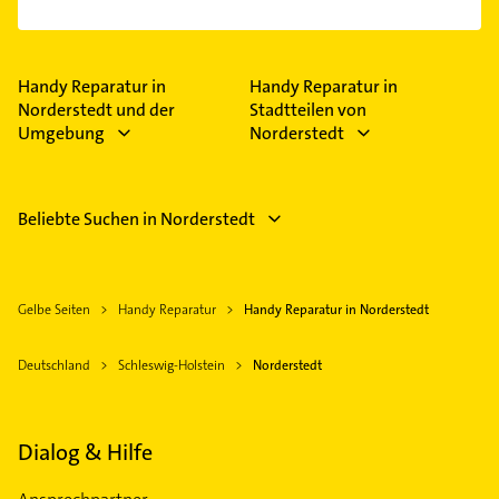
Hardware-Reparatur und Kundentermin auf
Wunsch.
Das Angebot umfasst unter anderem CallYa /
Prepaid, Digitalisierung, Festnetz / DSL, GigaCube
und Internet.
Handy Reparatur in
Handy Reparatur in
Norderstedt und der
Stadtteilen von
Umgebung
Norderstedt
Beliebte Suchen in Norderstedt
Gelbe Seiten
Handy Reparatur
Handy Reparatur in Norderstedt
Deutschland
Schleswig-Holstein
Norderstedt
Dialog & Hilfe