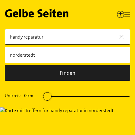
Finden
Umkreis:
0
km