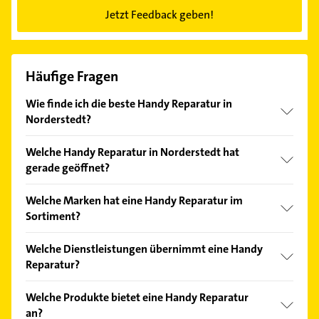
Jetzt Feedback geben!
Häufige Fragen
Wie finde ich die beste Handy Reparatur in
Norderstedt?
Vergleichen Sie alle Anbieter anhand echter
Welche Handy Reparatur in Norderstedt hat
Kundenmeinungen und profitieren Sie von den
gerade geöffnet?
Empfehlungen. Die Suchergebnisse können Sie sich
einfach nach
Bewertungen
sortiert anzeigen lassen.
Im Anbieter-Bereich finden Sie alle
Öffnungszeiten
.
Welche Marken hat eine Handy Reparatur im
Bitte beachten Sie, dass diese an Sonn- und
Sortiment?
Feiertagen abweichen können.
Die Handy Reparatur verkauft Marken wie Samsung,
Welche Dienstleistungen übernimmt eine Handy
Alcatel, Apple, Google und Vodafone Fairphone.
Reparatur?
Folgende Leistungen werden angeboten: Daten-
Welche Produkte bietet eine Handy Reparatur
Transfer, Handy-Ankauf, Hardware-Ersteinrichtung,
an?