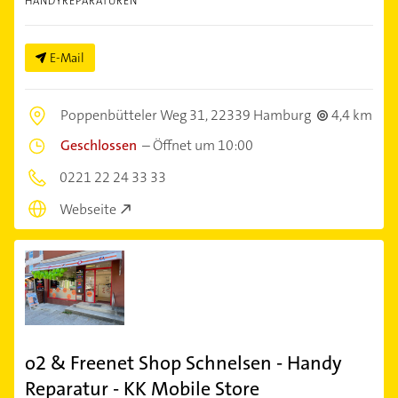
HANDYREPARATUREN
E-Mail
Poppenbütteler Weg 31,
22339 Hamburg
4,4 km
Geschlossen
–
Öffnet um 10:00
0221 22 24 33 33
Webseite
o2 & Freenet Shop Schnelsen - Handy
Reparatur - KK Mobile Store