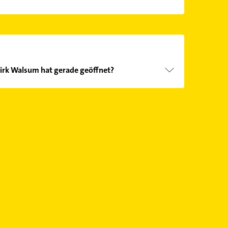
irk Walsum hat gerade geöffnet?
Öffnungszeiten
. Bitte beachten Sie, dass diese an
önnen.