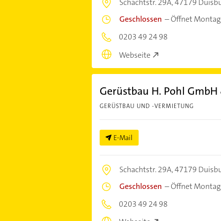
Schachtstr. 29A,
47179 Duisb
Geschlossen
–
Öffnet Montag
0203 49 24 98
Webseite
Gerüstbau H. Pohl GmbH
GERÜSTBAU UND -VERMIETUNG
E-Mail
Schachtstr. 29A,
47179 Duisb
Geschlossen
–
Öffnet Montag
0203 49 24 98