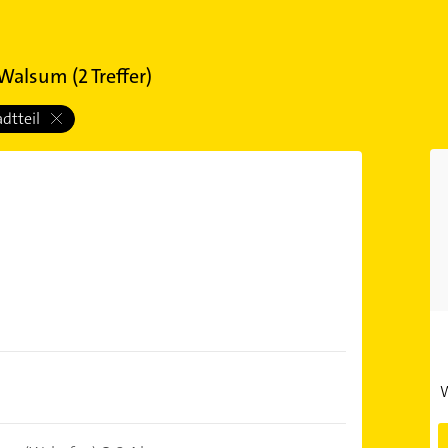
k Walsum
(
2
Treffer)
adtteil
W