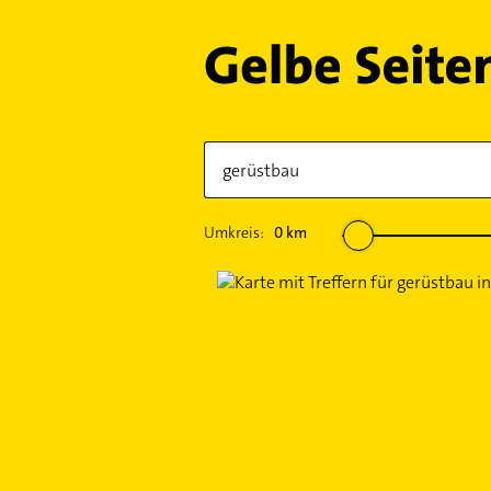
Umkreis:
0
km