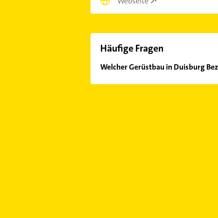
Webseite
Häufige Fragen
Welcher Gerüstbau in Duisburg Bez
Im Anbieter-Bereich finden Sie alle
Sonn- und Feiertagen abweichen k