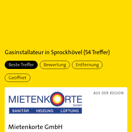
Gasinstallateur
in
Sprockhövel
(
54
Treffer)
Beste Treffer
Bewertung
Entfernung
Geöffnet
AUS DER REGION
Mietenkorte GmbH