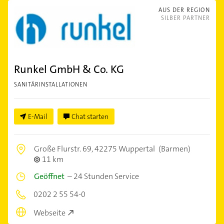
AUS DER REGION
SILBER PARTNER
Runkel GmbH & Co. KG
SANITÄRINSTALLATIONEN
E-Mail
Chat starten
Große Flurstr. 69,
42275 Wuppertal
(Barmen)
11 km
Geöffnet
–
24 Stunden Service
0202 2 55 54-0
Webseite