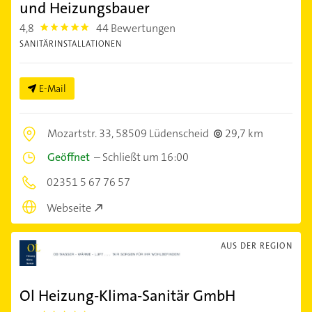
und Heizungsbauer
4,8
44 Bewertungen
4.8
SANITÄRINSTALLATIONEN
E-Mail
Mozartstr. 33,
58509 Lüdenscheid
29,7 km
Geöffnet
–
Schließt um 16:00
02351 5 67 76 57
Webseite
AUS DER REGION
Ol Heizung-Klima-Sanitär GmbH