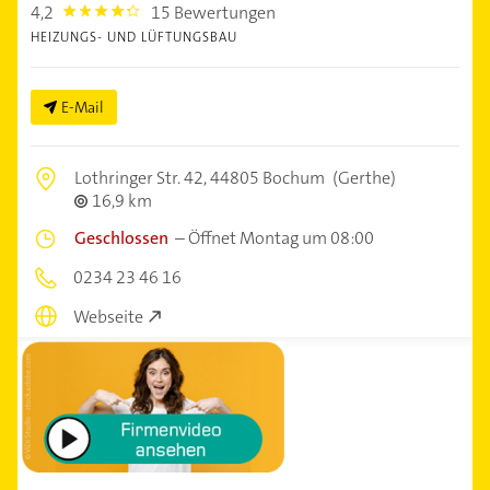
4,2
15 Bewertungen
4.2000003
HEIZUNGS- UND LÜFTUNGSBAU
E-Mail
Lothringer Str. 42,
44805 Bochum
(Gerthe)
16,9 km
Geschlossen
–
Öffnet Montag um 08:00
0234 23 46 16
Webseite