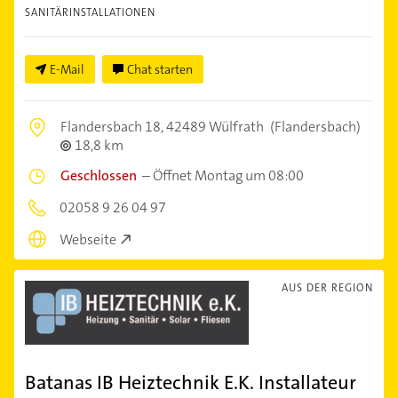
SANITÄRINSTALLATIONEN
E-Mail
Chat starten
Flandersbach 18,
42489 Wülfrath
(Flandersbach)
18,8 km
Geschlossen
–
Öffnet Montag um 08:00
02058 9 26 04 97
Webseite
AUS DER REGION
Batanas IB Heiztechnik E.K. Installateur