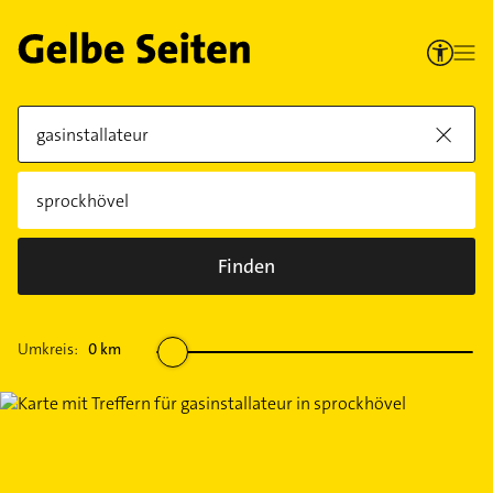
Finden
Umkreis:
0
km