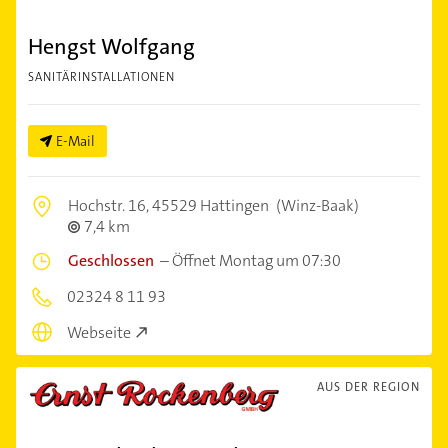
Hengst Wolfgang
SANITÄRINSTALLATIONEN
E-Mail
Hochstr. 16,
45529 Hattingen
(Winz-Baak)
7,4 km
Geschlossen
–
Öffnet Montag um 07:30
02324 8 11 93
Webseite
AUS DER REGION