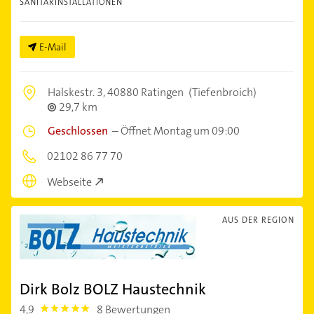
SANITÄRINSTALLATIONEN
E-Mail
Halskestr. 3,
40880 Ratingen
(Tiefenbroich)
29,7 km
Geschlossen
–
Öffnet Montag um 09:00
02102 86 77 70
Webseite
AUS DER REGION
Dirk Bolz BOLZ Haustechnik
4,9
8 Bewertungen
4.9