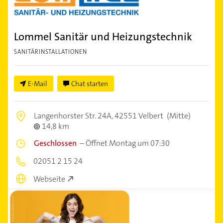
Lommel Sanitär und Heizungstechnik
SANITÄRINSTALLATIONEN
E-Mail
Chat starten
Langenhorster Str. 24A,
42551 Velbert
(Mitte)
14,8 km
Geschlossen
–
Öffnet Montag um 07:30
02051 2 15 24
Webseite