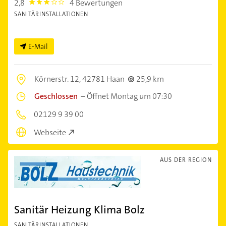
2,8
4 Bewertungen
2.8
SANITÄRINSTALLATIONEN
E-Mail
Körnerstr. 12,
42781 Haan
25,9 km
Geschlossen
–
Öffnet Montag um 07:30
02129 9 39 00
Webseite
AUS DER REGION
Sanitär Heizung Klima Bolz
SANITÄRINSTALLATIONEN