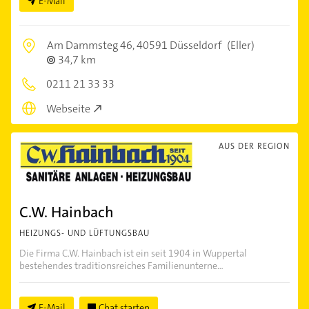
E-Mail
Am Dammsteg 46,
40591 Düsseldorf
(Eller)
34,7 km
0211 21 33 33
Webseite
AUS DER REGION
C.W. Hainbach
HEIZUNGS- UND LÜFTUNGSBAU
Die Firma C.W. Hainbach ist ein seit 1904 in Wuppertal
bestehendes traditionsreiches Familienunterne...
E-Mail
Chat starten