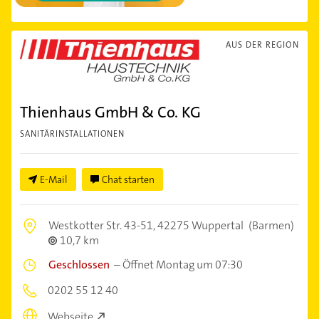
AUS DER REGION
Thienhaus GmbH & Co. KG
SANITÄRINSTALLATIONEN
E-Mail
Chat starten
Westkotter Str. 43-51,
42275 Wuppertal
(Barmen)
10,7 km
Geschlossen
–
Öffnet Montag um 07:30
0202 55 12 40
Webseite