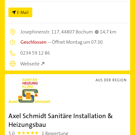
E-Mail
Josephinenstr. 117,
44807 Bochum
14,7 km
Geschlossen
–
Öffnet Montag um 07:30
0234 59 12 86
Webseite
AUS DER REGION
Axel Schmidt Sanitäre Installation &
Heizungsbau
5,0
1 Bewertung
5.0