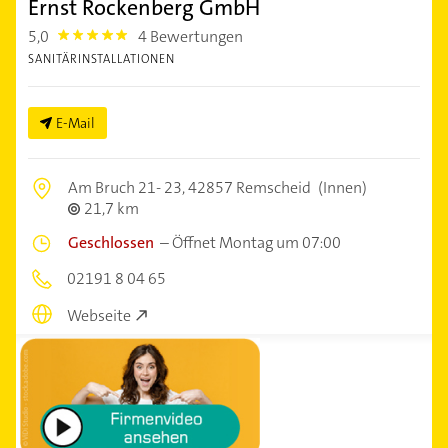
Ernst Rockenberg GmbH
5,0
4 Bewertungen
5.0
SANITÄRINSTALLATIONEN
E-Mail
Am Bruch 21- 23,
42857 Remscheid
(Innen)
21,7 km
Geschlossen
–
Öffnet Montag um 07:00
02191 8 04 65
Webseite