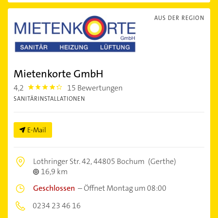
AUS DER REGION
Mietenkorte GmbH
4,2
15 Bewertungen
4.2000003
SANITÄRINSTALLATIONEN
E-Mail
Lothringer Str. 42,
44805 Bochum
(Gerthe)
16,9 km
Geschlossen
–
Öffnet Montag um 08:00
0234 23 46 16