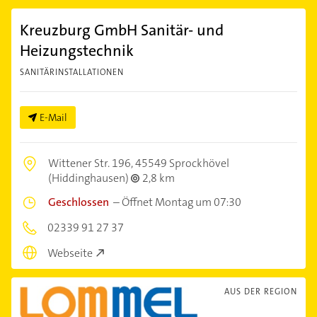
Kreuzburg GmbH Sanitär- und
Heizungstechnik
SANITÄRINSTALLATIONEN
E-Mail
Wittener Str. 196,
45549 Sprockhövel
(Hiddinghausen)
2,8 km
Geschlossen
–
Öffnet Montag um 07:30
02339 91 27 37
Webseite
AUS DER REGION