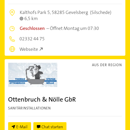
Kalthofs Park 5,
58285 Gevelsberg
(Silschede)
6,5 km
Geschlossen
–
Öffnet Montag um 07:30
02332 44 75
Webseite
AUS DER REGION
Ottenbruch & Nölle GbR
SANITÄRINSTALLATIONEN
E-Mail
Chat starten