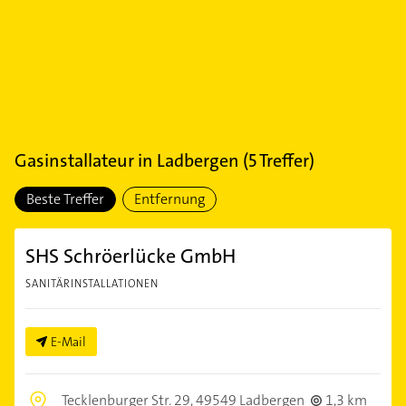
Gasinstallateur
in
Ladbergen
(
5
Treffer)
Beste Treffer
Entfernung
SHS Schröerlücke GmbH
SANITÄRINSTALLATIONEN
E-Mail
Tecklenburger Str. 29,
49549 Ladbergen
1,3 km