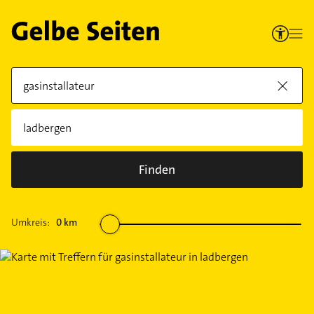
Finden
Umkreis:
0
km