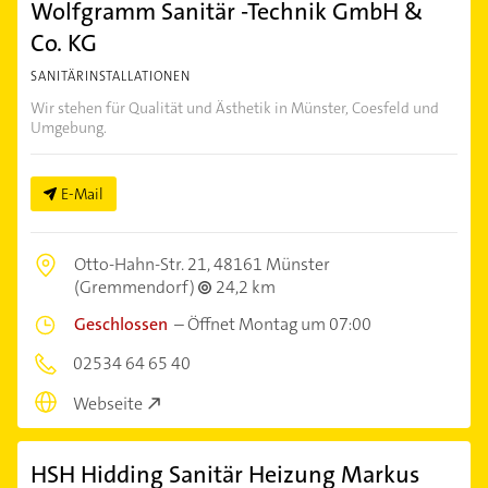
Wolfgramm Sanitär -Technik GmbH &
Co. KG
SANITÄRINSTALLATIONEN
Wir stehen für Qualität und Ästhetik in Münster, Coesfeld und
Umgebung.
E-Mail
Otto-Hahn-Str. 21,
48161 Münster
(Gremmendorf)
24,2 km
Geschlossen
–
Öffnet Montag um 07:00
02534 64 65 40
Webseite
HSH Hidding Sanitär Heizung Markus