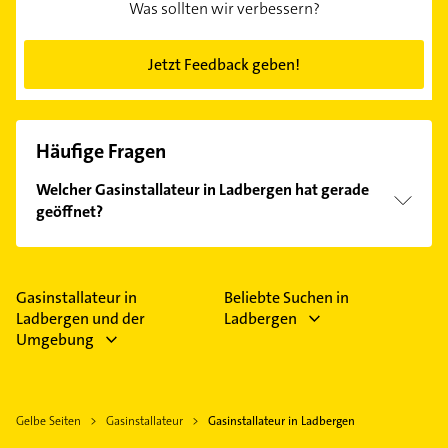
Was sollten wir verbessern?
Jetzt Feedback geben!
Häufige Fragen
Welcher Gasinstallateur in Ladbergen hat gerade
geöffnet?
Im Anbieter-Bereich finden Sie alle
Öffnungszeiten
.
Bitte beachten Sie, dass diese an Sonn- und
Feiertagen abweichen können.
Gasinstallateur in
Beliebte Suchen in
Ladbergen und der
Ladbergen
Umgebung
Gelbe Seiten
Gasinstallateur
Gasinstallateur in Ladbergen