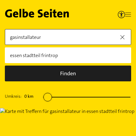
Finden
Umkreis:
0
km