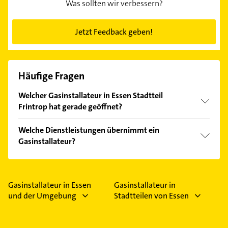
Was sollten wir verbessern?
Jetzt Feedback geben!
Häufige Fragen
Welcher Gasinstallateur in Essen Stadtteil
Frintrop hat gerade geöffnet?
Im Anbieter-Bereich finden Sie alle
Öffnungszeiten
.
Welche Dienstleistungen übernimmt ein
Bitte beachten Sie, dass diese an Sonn- und
Gasinstallateur?
Feiertagen abweichen können.
Folgende Leistungen werden angeboten: Wartung.
Gasinstallateur in Essen
Gasinstallateur in
und der Umgebung
Stadtteilen von Essen