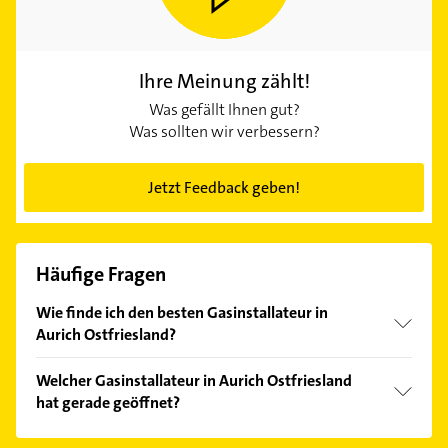
Ihre Meinung zählt!
Was gefällt Ihnen gut?
Was sollten wir verbessern?
Jetzt Feedback geben!
Häufige Fragen
Wie finde ich den besten Gasinstallateur in
Aurich Ostfriesland?
Vergleichen Sie alle Anbieter anhand echter
Welcher Gasinstallateur in Aurich Ostfriesland
Kundenmeinungen und profitieren Sie von den
hat gerade geöffnet?
Empfehlungen. Die Suchergebnisse können Sie sich
einfach nach
Bewertungen
sortiert anzeigen lassen.
Im Anbieter-Bereich finden Sie alle
Öffnungszeiten
.