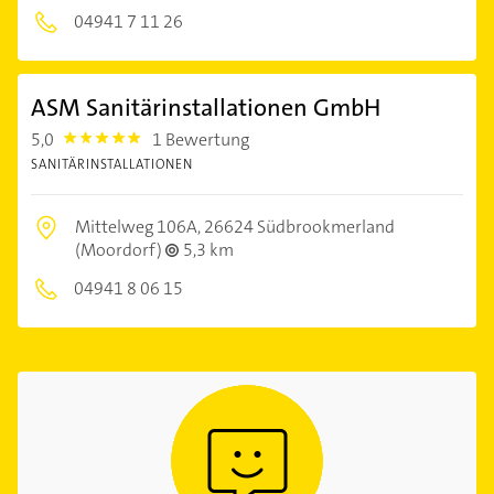
04941 7 11 26
ASM Sanitärinstallationen GmbH
5,0
1 Bewertung
5.0
SANITÄRINSTALLATIONEN
Mittelweg 106A,
26624 Südbrookmerland
(Moordorf)
5,3 km
04941 8 06 15