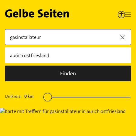
Finden
Umkreis:
0
km