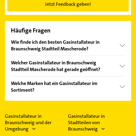
Jetzt Feedback geben!
Häufige Fragen
Wie finde ich den besten Gasinstallateur in
Braunschweig Stadtteil Mascherode?
Vergleichen Sie alle Anbieter anhand echter
Welcher Gasinstallateur in Braunschweig
Kundenmeinungen und profitieren Sie von den
Stadtteil Mascherode hat gerade geöffnet?
Empfehlungen. Die Suchergebnisse können Sie sich
einfach nach
Bewertungen
sortiert anzeigen lassen.
Im Anbieter-Bereich finden Sie alle
Öffnungszeiten
.
Welche Marken hat ein Gasinstallateur im
Bitte beachten Sie, dass diese an Sonn- und
Sortiment?
Feiertagen abweichen können.
Der Gasinstallateur verkauft Marken wie Vaillant,
Buderus, Viessmann, BRÖTJE und Brötje.
Gasinstallateur in
Gasinstallateur in
Braunschweig und der
Stadtteilen von
Umgebung
Braunschweig