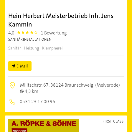
Hein Herbert Meisterbetrieb Inh. Jens
Kammin
4,0
1 Bewertung
4.0
SANITÄRINSTALLATIONEN
Sanitär - Heizung - Klempnerei
E-Mail
Militschstr. 67,
38124 Braunschweig
(Melverode)
4,3 km
0531 23 17 00 96
FIRST CLASS