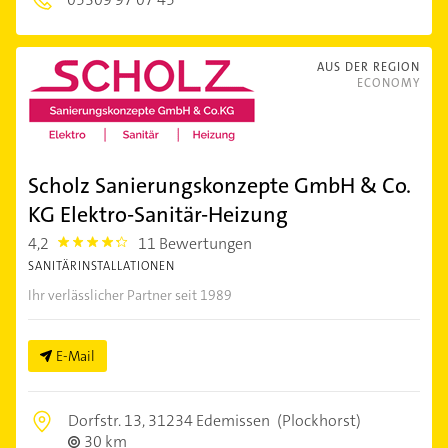
AUS DER REGION
ECONOMY
Scholz Sanierungskonzepte GmbH & Co.
KG Elektro-Sanitär-Heizung
4,2
11 Bewertungen
4.2000003
SANITÄRINSTALLATIONEN
Ihr verlässlicher Partner seit 1989
E-Mail
Dorfstr. 13,
31234 Edemissen
(Plockhorst)
30 km