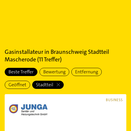
Gasinstallateur
in
Braunschweig Stadtteil
Mascherode
(
11
Treffer)
Beste Treffer
Bewertung
Entfernung
Geöffnet
Stadtteil
BUSINESS