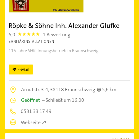
Röpke & Söhne Inh. Alexander Glufke
5,0
1 Bewertung
5.0
SANITÄRINSTALLATIONEN
115 Jahre SHK. Innungsbetrieb in Braunschweig
E-Mail
Arndtstr. 3-4,
38118 Braunschweig
5,6 km
Geöffnet
–
Schließt um 16:00
0531 33 17 49
Webseite