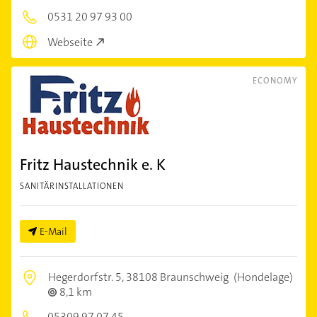
0531 20 97 93 00
Webseite
ECONOMY
Fritz Haustechnik e. K
SANITÄRINSTALLATIONEN
E-Mail
Hegerdorfstr. 5,
38108 Braunschweig
(Hondelage)
8,1 km
05309 97 07 45