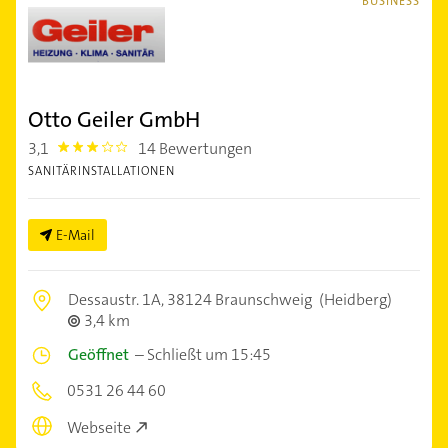
BUSINESS
Otto Geiler GmbH
3,1
14 Bewertungen
3.1000001
SANITÄRINSTALLATIONEN
E-Mail
Dessaustr. 1A,
38124 Braunschweig
(Heidberg)
3,4 km
Geöffnet
–
Schließt um 15:45
0531 26 44 60
Webseite