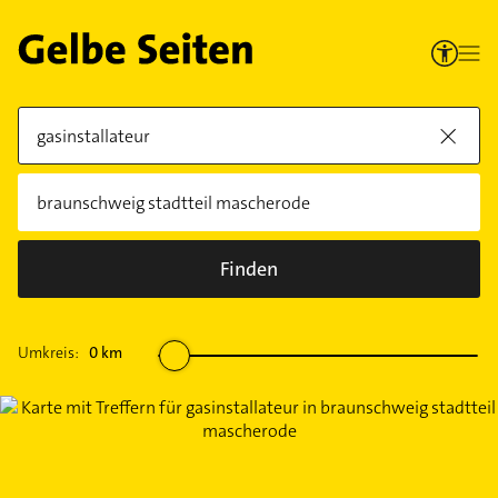
Finden
Umkreis:
0
km