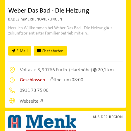
Weber Das Bad - Die Heizung
BADEZIMMERRENOVIERUNGEN
Herzlich Willkommen bei Weber Das Bad - Die Heizung!Als
zukunftsorientierter Familienbetrieb mit ein...
E-Mail
Chat starten
Voltastr. 8,
90766 Fürth
(Hardhöhe)
20,1 km
Geschlossen
–
Öffnet um 08:00
0911 73 75 00
Webseite
AUS DER REGION