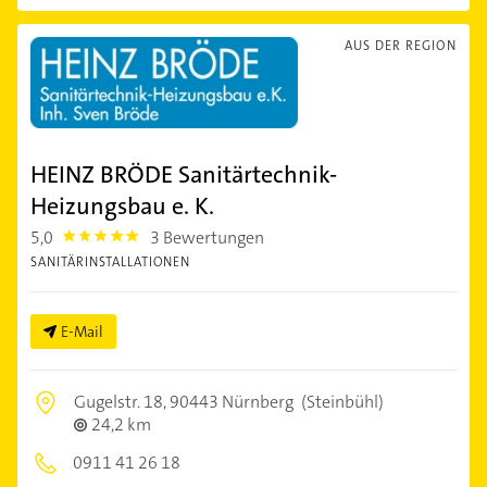
AUS DER REGION
HEINZ BRÖDE Sanitärtechnik-
Heizungsbau e. K.
5,0
3 Bewertungen
5.0
SANITÄRINSTALLATIONEN
E-Mail
Gugelstr. 18,
90443 Nürnberg
(Steinbühl)
24,2 km
0911 41 26 18