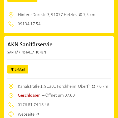
Hintere Dorfstr. 3,
91077 Hetzles
7,5 km
09134 17 54
AKN Sanitärservie
SANITÄRINSTALLATIONEN
E-Mail
Kanalstraße 1,
91301 Forchheim, Oberfr
7,6 km
Geschlossen
–
Öffnet um 07:00
0176 81 74 18 46
Webseite