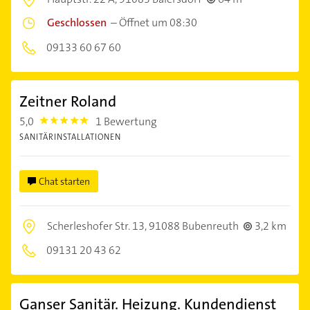
Geschlossen
–
Öffnet um 08:30
09133 60 67 60
Zeitner Roland
5,0
1 Bewertung
5.0
SANITÄRINSTALLATIONEN
Chat starten
Scherleshofer Str. 13,
91088 Bubenreuth
3,2 km
09131 20 43 62
Ganser Sanitär. Heizung. Kundendienst