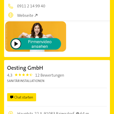
0911 2 14 99 40
Webseite
Oesting GmbH
4,3
12 Bewertungen
4.3
SANITÄRINSTALLATIONEN
Chat starten
Hauptstr. 22 A,
91083 Baiersdorf
64 m