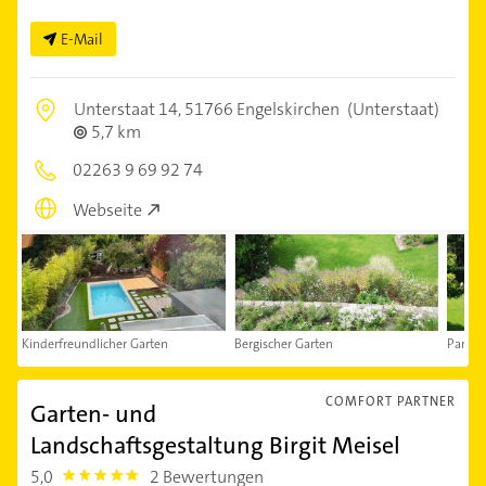
E-Mail
Unterstaat 14,
51766 Engelskirchen
(Unterstaat)
5,7 km
02263 9 69 92 74
Webseite
Kinderfreundlicher Garten
Bergischer Garten
Park G
COMFORT PARTNER
Garten- und
Landschaftsgestaltung Birgit Meisel
5,0
2 Bewertungen
5.0