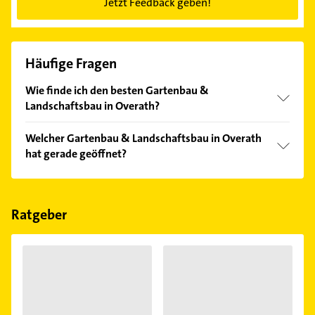
Jetzt Feedback geben!
Häufige Fragen
Wie finde ich den besten Gartenbau &
Landschaftsbau in Overath?
Vergleichen Sie alle Anbieter anhand echter
Welcher Gartenbau & Landschaftsbau in Overath
Kundenmeinungen und profitieren Sie von den
hat gerade geöffnet?
Empfehlungen. Die Suchergebnisse können Sie sich
einfach nach
Bewertungen
sortiert anzeigen lassen.
Im Anbieter-Bereich finden Sie alle
Öffnungszeiten
.
Bitte beachten Sie, dass diese an Sonn- und
Feiertagen abweichen können.
Ratgeber