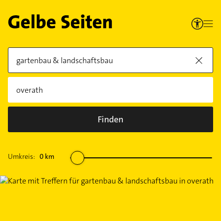
Finden
Umkreis:
0
km