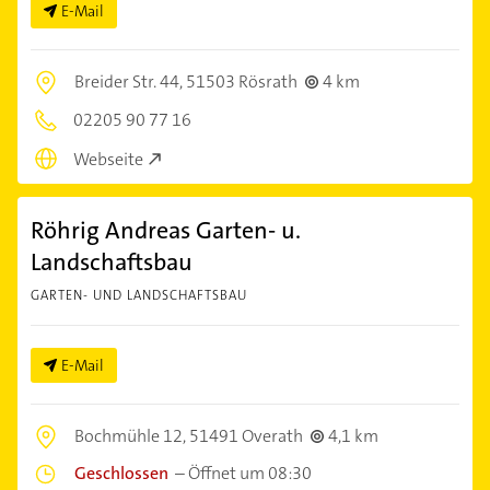
E-Mail
Breider Str. 44,
51503 Rösrath
4 km
02205 90 77 16
Webseite
Röhrig Andreas Garten- u.
Landschaftsbau
GARTEN- UND LANDSCHAFTSBAU
E-Mail
Bochmühle 12,
51491 Overath
4,1 km
Geschlossen
–
Öffnet um 08:30