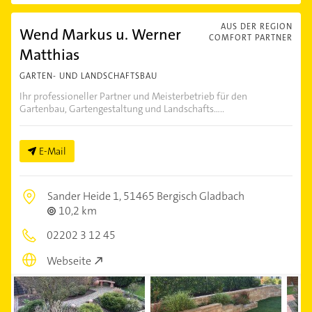
AUS DER REGION
Wend Markus u. Werner
COMFORT PARTNER
Matthias
GARTEN- UND LANDSCHAFTSBAU
Ihr professioneller Partner und Meisterbetrieb für den
Gartenbau, Gartengestaltung und Landschafts.....
E-Mail
Sander Heide 1,
51465 Bergisch Gladbach
10,2 km
02202 3 12 45
Webseite