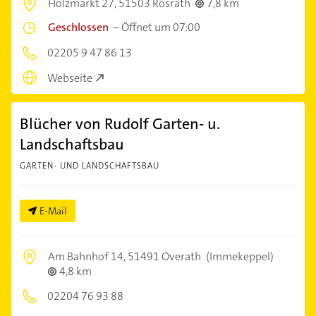
Holzmarkt 27,
51503 Rösrath
7,8 km
Geschlossen
–
Öffnet um 07:00
02205 9 47 86 13
Webseite
Blücher von Rudolf Garten- u.
Landschaftsbau
GARTEN- UND LANDSCHAFTSBAU
E-Mail
Am Bahnhof 14,
51491 Overath
(Immekeppel)
4,8 km
02204 76 93 88