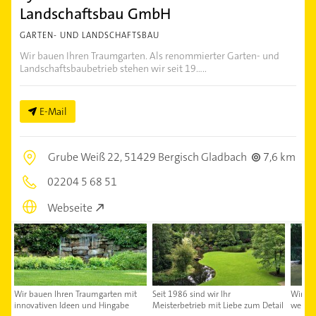
Landschaftsbau GmbH
GARTEN- UND LANDSCHAFTSBAU
Wir bauen Ihren Traumgarten. Als renommierter Garten- und
Landschaftsbaubetrieb stehen wir seit 19.....
E-Mail
Grube Weiß 22,
51429 Bergisch Gladbach
7,6 km
02204 5 68 51
Webseite
Wir bauen Ihren Traumgarten mit
Seit 1986 sind wir Ihr
Wir la
innovativen Ideen und Hingabe
Meisterbetrieb mit Liebe zum Detail
werde