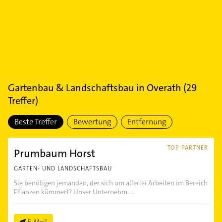
Gartenbau & Landschaftsbau
in
Overath
(
29
Treffer)
Beste Treffer
Bewertung
Entfernung
TOP PARTNER
Prumbaum Horst
GARTEN- UND LANDSCHAFTSBAU
Sie benötigen jemanden, der sich um allerlei Arbeiten im Bereich
Pflanzen kümmert? Unser Unternehm.....