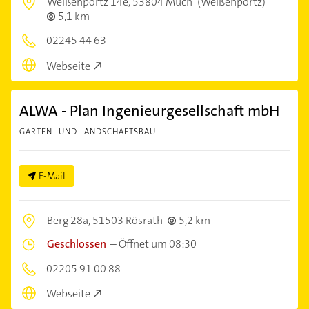
Weißenportz 14e,
53804 Much
(Weißenportz)
5,1 km
02245 44 63
Webseite
ALWA - Plan Ingenieurgesellschaft mbH
GARTEN- UND LANDSCHAFTSBAU
E-Mail
Berg 28a,
51503 Rösrath
5,2 km
Geschlossen
–
Öffnet um 08:30
02205 91 00 88
Webseite