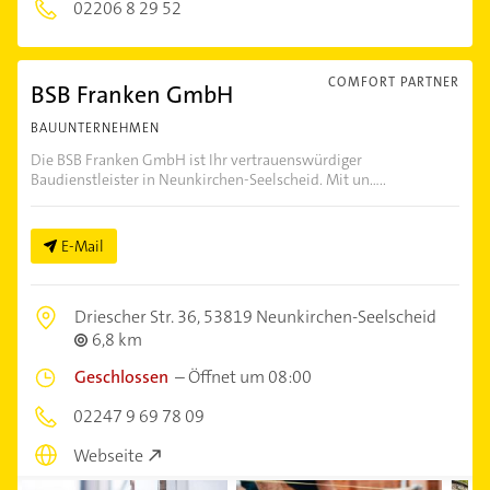
02206 8 29 52
COMFORT PARTNER
BSB Franken GmbH
BAUUNTERNEHMEN
Die BSB Franken GmbH ist Ihr vertrauenswürdiger
Baudienstleister in Neunkirchen-Seelscheid. Mit un.....
E-Mail
Driescher Str. 36,
53819 Neunkirchen-Seelscheid
6,8 km
Geschlossen
–
Öffnet um 08:00
02247 9 69 78 09
Webseite