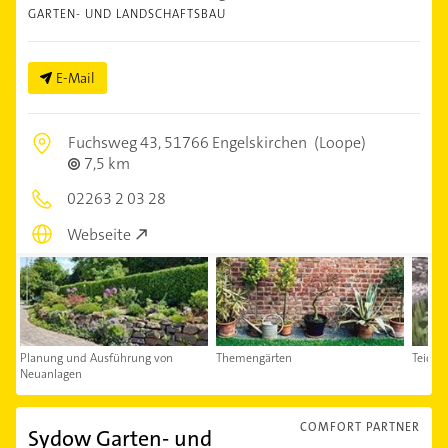
GARTEN- UND LANDSCHAFTSBAU
E-Mail
Fuchsweg 43,
51766 Engelskirchen
(Loope)
7,5 km
02263 2 03 28
Webseite
Planung und Ausführung von
Themengärten
Teicha
Neuanlagen
COMFORT PARTNER
Sydow Garten- und