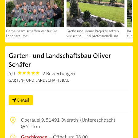
Gemeinsam schaffen wir für Sie
Große und kleine Projekte setzen
Ihr Tr
Lebensräume
wir schnell und professionell um
zuhau
Garten- und Landschaftsbau Oliver
Schäfer
5,0
2 Bewertungen
5.0
GARTEN- UND LANDSCHAFTSBAU
E-Mail
Oberauel 9,
51491 Overath
(Untereschbach)
5,1 km
Geschlossen
–
Öffnet um 08:00