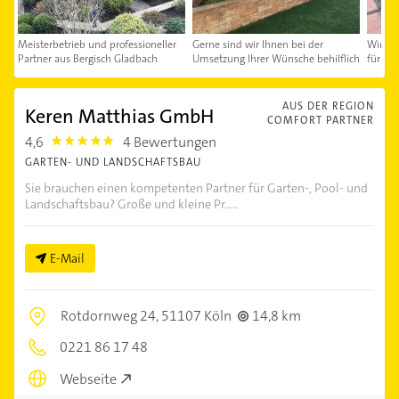
Meisterbetrieb und professioneller
Gerne sind wir Ihnen bei der
Wir bi
Partner aus Bergisch Gladbach
Umsetzung Ihrer Wünsche behilflich
für Ih
AUS DER REGION
Keren Matthias GmbH
COMFORT PARTNER
4,6
4 Bewertungen
4.6
GARTEN- UND LANDSCHAFTSBAU
Sie brauchen einen kompetenten Partner für Garten-, Pool- und
Landschaftsbau? Große und kleine Pr.....
E-Mail
Rotdornweg 24,
51107 Köln
14,8 km
0221 86 17 48
Webseite