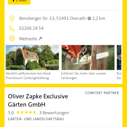
E-Mail
Bensberger Str. 13,
51491 Overath
2,2 km
02206 24 54
Webseite
Herzlich willkommen bei Horst
Erfahren Sie mehr über unsere
Rufen 
Prumbaum Gartengestaltung
Leistungen
Sie da
COMFORT PARTNER
Oliver Zapke Exclusive
Gärten GmbH
5,0
3 Bewertungen
5.0
GARTEN- UND LANDSCHAFTSBAU