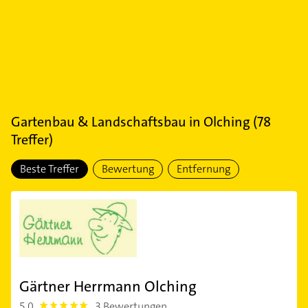
Gartenbau & Landschaftsbau
in
Olching
(
78
Treffer)
Beste Treffer
Bewertung
Entfernung
Gärtner Herrmann Olching
5,0
3 Bewertungen
5.0