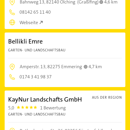
Bahnweg 13,
82140 Olching
(Graßlfing)
4,6 km
08142 65 11 40
Webseite
Bellikli Emre
GARTEN- UND LANDSCHAFTSBAU
Amperstr. 13,
82275 Emmering
4,7 km
0174 3 41 98 37
KayNur Landschafts GmbH
AUS DER REGION
5,0
1 Bewertung
5.0
GARTEN- UND LANDSCHAFTSBAU