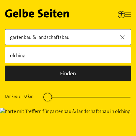
Finden
Umkreis:
0
km