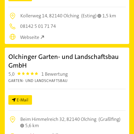
Kollerweg 14,
82140 Olching
(Esting)
1,5 km
08142 5 01 71 74
Webseite
Olchinger Garten- und Landschaftsbau
GmbH
5,0
1 Bewertung
5.0
GARTEN- UND LANDSCHAFTSBAU
E-Mail
Beim Himmelreich 32,
82140 Olching
(Graßlfing)
5,6 km