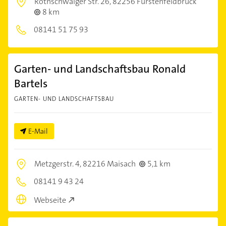
Rothschwaiger Str. 26,
82256 Fürstenfeldbruck
8 km
08141 51 75 93
Garten- und Landschaftsbau Ronald
Bartels
GARTEN- UND LANDSCHAFTSBAU
E-Mail
Metzgerstr. 4,
82216 Maisach
5,1 km
08141 9 43 24
Webseite