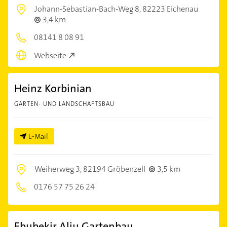
Johann-Sebastian-Bach-Weg 8,
82223 Eichenau
3,4 km
08141 8 08 91
Webseite
Heinz Korbinian
GARTEN- UND LANDSCHAFTSBAU
E-Mail
Weiherweg 3,
82194 Gröbenzell
3,5 km
0176 57 75 26 24
Ebubekir Aliu Gartenbau