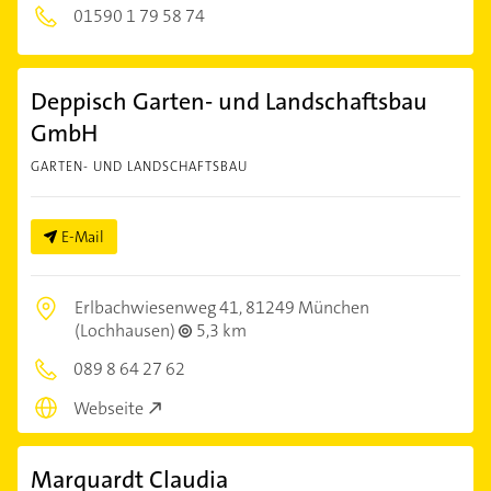
01590 1 79 58 74
Deppisch Garten- und Landschaftsbau
GmbH
GARTEN- UND LANDSCHAFTSBAU
E-Mail
Erlbachwiesenweg 41,
81249 München
(Lochhausen)
5,3 km
089 8 64 27 62
Webseite
Marquardt Claudia