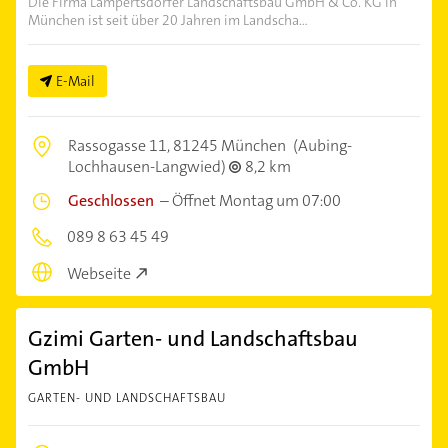
Die Firma Lampertsdörfer Landschaftsbau GmbH & Co. KG in
München ist seit über 20 Jahren im Landscha...
E-Mail
Rassogasse 11,
81245 München
(Aubing-
Lochhausen-Langwied)
8,2 km
Geschlossen
–
Öffnet Montag um 07:00
089 8 63 45 49
Webseite
Gzimi Garten- und Landschaftsbau
GmbH
GARTEN- UND LANDSCHAFTSBAU