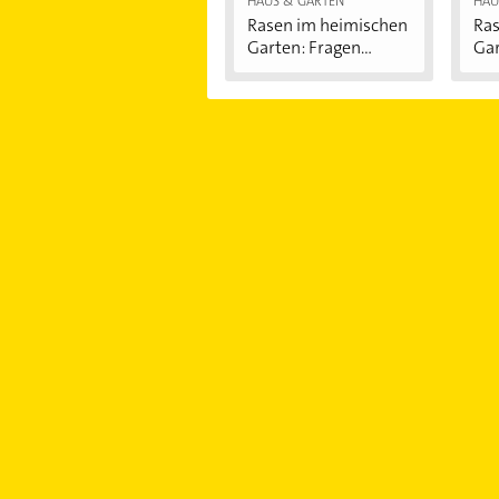
HAUS & GARTEN
HAU
Rasen im heimischen
Ras
Garten: Fragen...
Gar