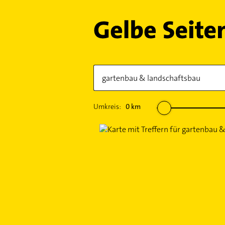
Umkreis:
0
km