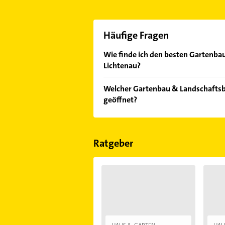
Häufige Fragen
Wie finde ich den besten Gartenba
Lichtenau?
Vergleichen Sie alle Anbieter anha
Welcher Gartenbau & Landschaftsba
von den Empfehlungen. Die Sucherg
geöffnet?
Bewertungen
sortiert anzeigen lass
Im Anbieter-Bereich finden Sie alle
Sonn- und Feiertagen abweichen k
Ratgeber