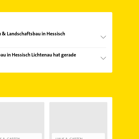
u & Landschaftsbau in Hessisch
nd echter Kundenmeinungen und profitieren Sie
u in Hessisch Lichtenau hat gerade
ebnisse können Sie sich einfach nach
en.
Öffnungszeiten
. Bitte beachten Sie, dass diese an
önnen.