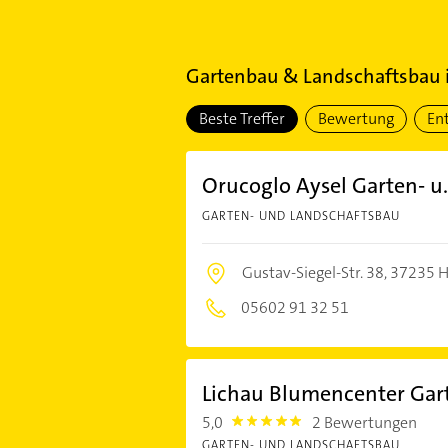
Gartenbau & Landschaftsbau
Beste Treffer
Bewertung
En
Orucoglo Aysel Garten- u
GARTEN- UND LANDSCHAFTSBAU
Gustav-Siegel-Str. 38,
37235 H
05602 91 32 51
Lichau Blumencenter Gar
5,0
2 Bewertungen
5.0
GARTEN- UND LANDSCHAFTSBAU