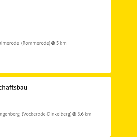
almerode
(Rommerode)
5 km
chaftsbau
ngenberg
(Vockerode-Dinkelberg)
6,6 km