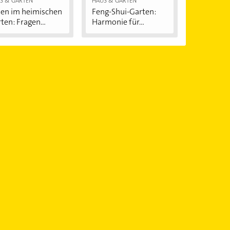
S & GARTEN
HAUS & GARTEN
en im heimischen
Feng-Shui-Garten:
ten: Fragen...
Harmonie für...