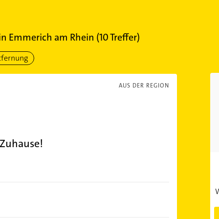
in
Emmerich am Rhein
(
10
Treffer)
tfernung
AUS DER REGION
s Zuhause!
W