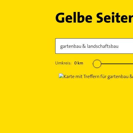
Umkreis:
0
km