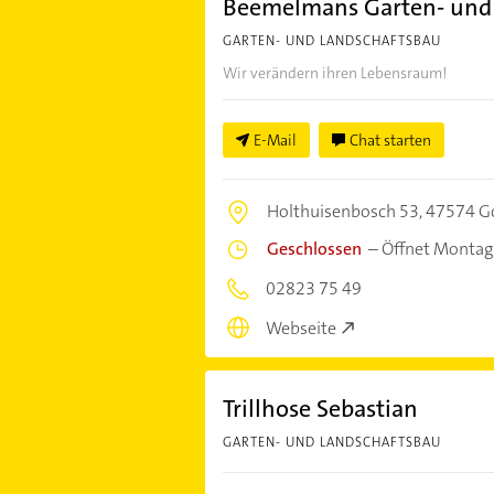
Beemelmans Garten- und
GARTEN- UND LANDSCHAFTSBAU
Wir verändern ihren Lebensraum!
E-Mail
Chat starten
Holthuisenbosch 53,
47574 G
Geschlossen
–
Öffnet Montag
02823 75 49
Webseite
Trillhose Sebastian
GARTEN- UND LANDSCHAFTSBAU