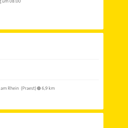
g um 08:00
 am Rhein
(Praest)
6,9 km