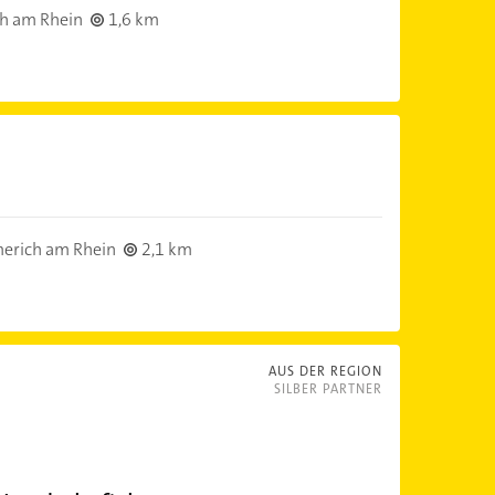
h am Rhein
1,6 km
erich am Rhein
2,1 km
AUS DER REGION
SILBER PARTNER