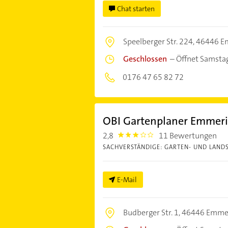
Chat starten
Speelberger Str. 224,
46446 E
Geschlossen
–
Öffnet Samsta
0176 47 65 82 72
OBI Gartenplaner Emmer
2,8
11 Bewertungen
2.8
SACHVERSTÄNDIGE: GARTEN- UND LAND
E-Mail
Budberger Str. 1,
46446 Emme