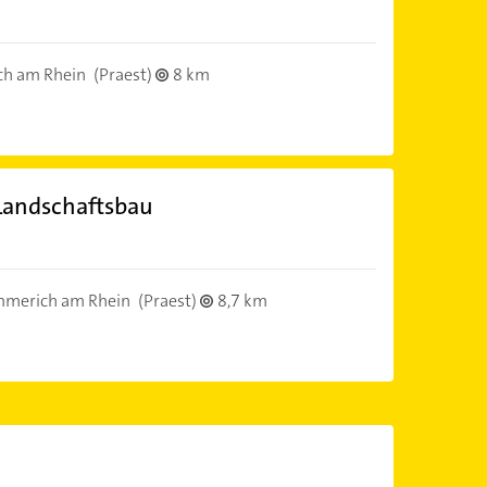
h am Rhein
(Praest)
8 km
Landschaftsbau
merich am Rhein
(Praest)
8,7 km