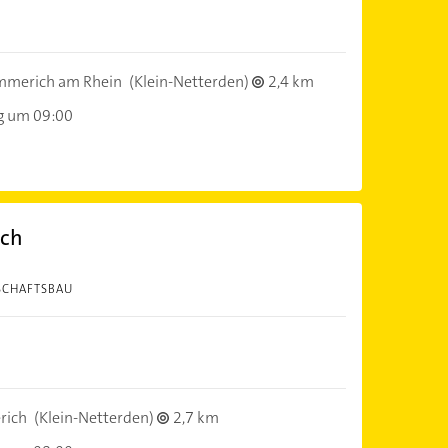
mmerich am Rhein
(Klein-Netterden)
2,4 km
g um 09:00
ich
SCHAFTSBAU
rich
(Klein-Netterden)
2,7 km