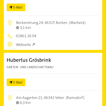
E-Mail
Beckenstrang 24,
46325 Borken
(Marbeck)
3,1 km
02861 26 04
Webseite
Hubertus Grösbrink
GARTEN- UND LANDSCHAFTSBAU
E-Mail
Am Aagarten 21,
46342 Velen
(Ramsdorf)
6,3 km