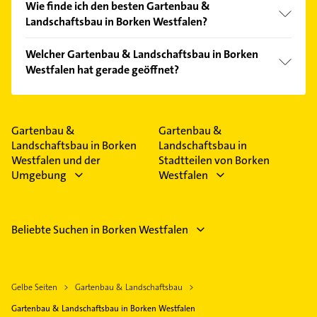
Wie finde ich den besten Gartenbau &
Landschaftsbau in Borken Westfalen?
Vergleichen Sie alle Anbieter anhand echter
Welcher Gartenbau & Landschaftsbau in Borken
Kundenmeinungen und profitieren Sie von den
Westfalen hat gerade geöffnet?
Empfehlungen. Die Suchergebnisse können Sie sich
einfach nach
Bewertungen
sortiert anzeigen lassen.
Im Anbieter-Bereich finden Sie alle
Öffnungszeiten
.
Bitte beachten Sie, dass diese an Sonn- und
Feiertagen abweichen können.
Gartenbau &
Gartenbau &
Landschaftsbau in Borken
Landschaftsbau in
Westfalen und der
Stadtteilen von Borken
Umgebung
Westfalen
Beliebte Suchen in Borken Westfalen
Gelbe Seiten
Gartenbau & Landschaftsbau
Gartenbau & Landschaftsbau in Borken Westfalen