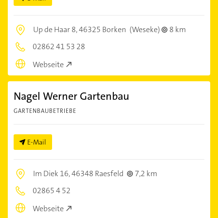
Up de Haar 8,
46325 Borken
(Weseke)
8 km
02862 41 53 28
Webseite
Nagel Werner Gartenbau
GARTENBAUBETRIEBE
E-Mail
Im Diek 16,
46348 Raesfeld
7,2 km
02865 4 52
Webseite