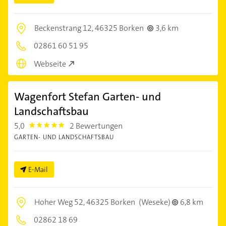
Beckenstrang 12,
46325 Borken
3,6 km
02861 60 51 95
Webseite
Wagenfort Stefan Garten- und
Landschaftsbau
5,0
2 Bewertungen
5.0
GARTEN- UND LANDSCHAFTSBAU
E-Mail
Hoher Weg 52,
46325 Borken
(Weseke)
6,8 km
02862 18 69