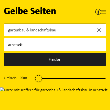
Finden
Umkreis:
0
km