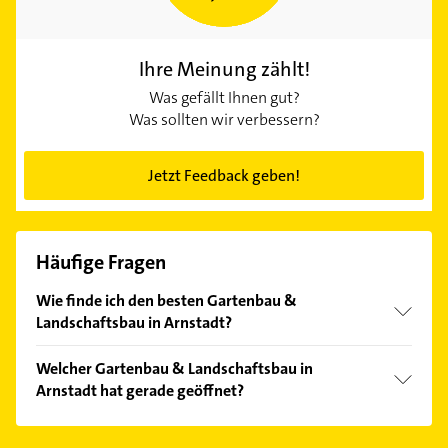
Ihre Meinung zählt!
Was gefällt Ihnen gut?
Was sollten wir verbessern?
Jetzt Feedback geben!
Häufige Fragen
Wie finde ich den besten Gartenbau &
Landschaftsbau in Arnstadt?
Vergleichen Sie alle Anbieter anhand echter
Welcher Gartenbau & Landschaftsbau in
Kundenmeinungen und profitieren Sie von den
Arnstadt hat gerade geöffnet?
Empfehlungen. Die Suchergebnisse können Sie sich
einfach nach
Bewertungen
sortiert anzeigen lassen.
Im Anbieter-Bereich finden Sie alle
Öffnungszeiten
.
Bitte beachten Sie, dass diese an Sonn- und