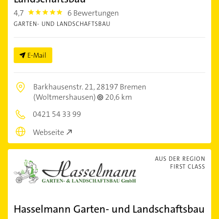
4,7
6 Bewertungen
4.7000003
GARTEN- UND LANDSCHAFTSBAU
E-Mail
Barkhausenstr. 21,
28197 Bremen
(Woltmershausen)
20,6 km
0421 54 33 99
Webseite
AUS DER REGION
FIRST CLASS
Hasselmann Garten- und Landschaftsbau