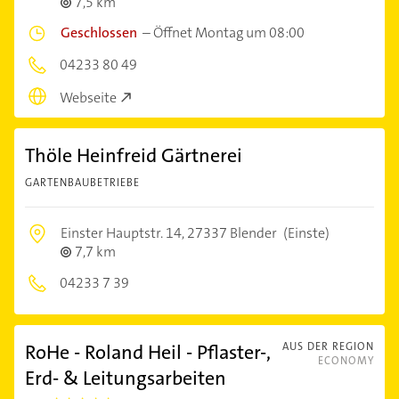
7,5 km
Geschlossen
–
Öffnet Montag um 08:00
04233 80 49
Webseite
Thöle Heinfreid Gärtnerei
GARTENBAUBETRIEBE
Einster Hauptstr. 14,
27337 Blender
(Einste)
7,7 km
04233 7 39
RoHe - Roland Heil - Pflaster-,
AUS DER REGION
ECONOMY
Erd- & Leitungsarbeiten