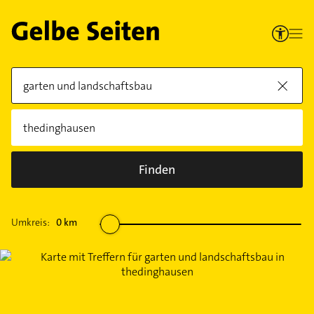
Finden
Umkreis:
0
km