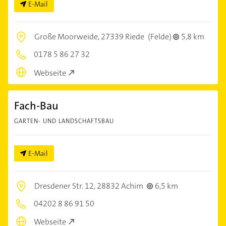
E-Mail
Große Moorweide,
27339 Riede
(Felde)
5,8 km
0178 5 86 27 32
Webseite
Fach-Bau
GARTEN- UND LANDSCHAFTSBAU
E-Mail
Dresdener Str. 12,
28832 Achim
6,5 km
04202 8 86 91 50
Webseite