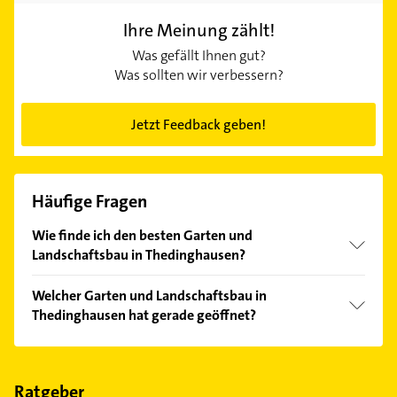
Ihre Meinung zählt!
Was gefällt Ihnen gut?
Was sollten wir verbessern?
Jetzt Feedback geben!
Häufige Fragen
Wie finde ich den besten Garten und
Landschaftsbau in Thedinghausen?
Vergleichen Sie alle Anbieter anhand echter
Welcher Garten und Landschaftsbau in
Kundenmeinungen und profitieren Sie von den
Thedinghausen hat gerade geöffnet?
Empfehlungen. Die Suchergebnisse können Sie sich
einfach nach
Bewertungen
sortiert anzeigen lassen.
Im Anbieter-Bereich finden Sie alle
Öffnungszeiten
.
Bitte beachten Sie, dass diese an Sonn- und
Feiertagen abweichen können.
Ratgeber