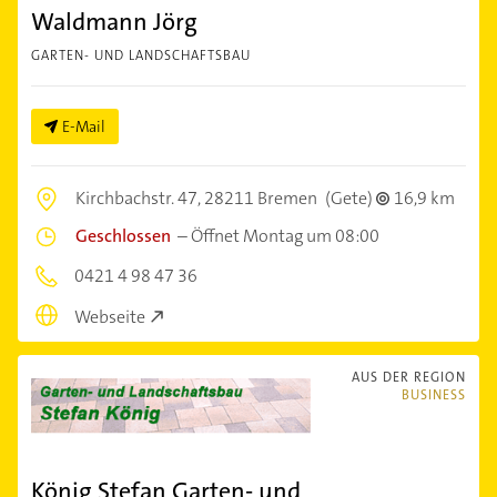
Waldmann Jörg
GARTEN- UND LANDSCHAFTSBAU
E-Mail
Kirchbachstr. 47,
28211 Bremen
(Gete)
16,9 km
Geschlossen
–
Öffnet Montag um 08:00
0421 4 98 47 36
Webseite
AUS DER REGION
BUSINESS
König Stefan Garten- und