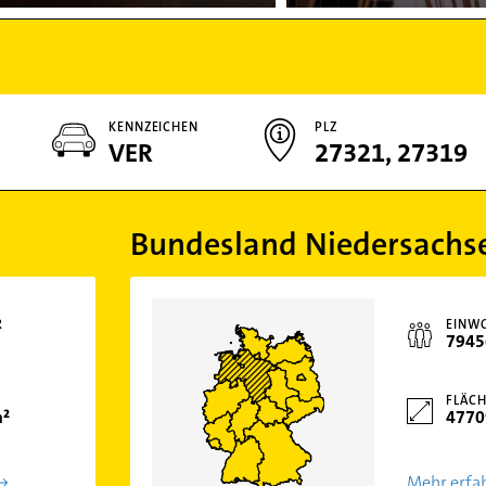
KENNZEICHEN
PLZ
VER
27321, 27319
Bundesland Niedersachs
R
EINW
7945
FLÄCH
m²
4770
Mehr erfa