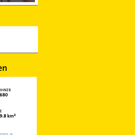
en
OHNER
680
E
9.8 km²
hren