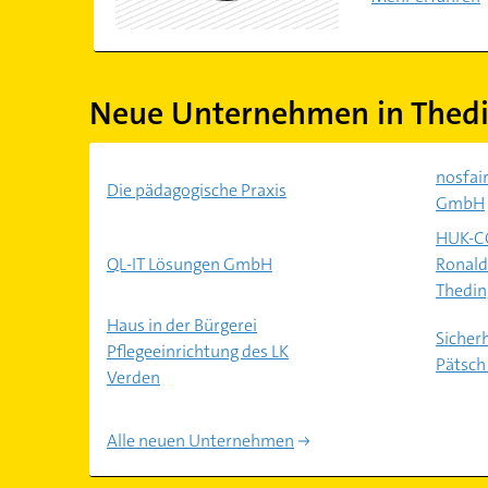
Neue Unternehmen in Thed
nosfair
Die pädagogische Praxis
GmbH
HUK-C
QL-IT Lösungen GmbH
Ronald
Thedi
Haus in der Bürgerei
Sicher
Pflegeeinrichtung des LK
Pätsch
Verden
Alle neuen Unternehmen