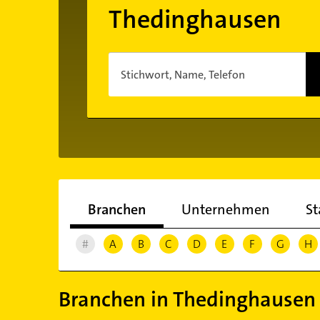
Thedinghausen
Stichwort, Name, Telefon
Branchen
Unternehmen
St
#
A
B
C
D
E
F
G
H
Branchen in Thedinghausen