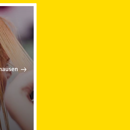
iseur in Thedinghausen
ghausen