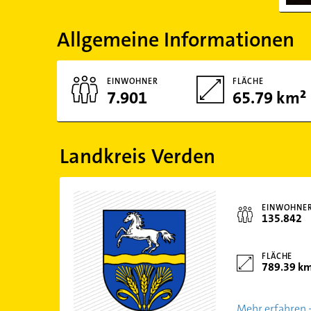
Allgemeine Informationen
EINWOHNER
FLÄCHE
7.901
65.79 km²
Landkreis Verden
EINWOHNE
135.842
FLÄCHE
789.39 k
Mehr erfahren