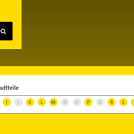
adtteile
I
J
K
L
M
N
O
P
Q
R
S