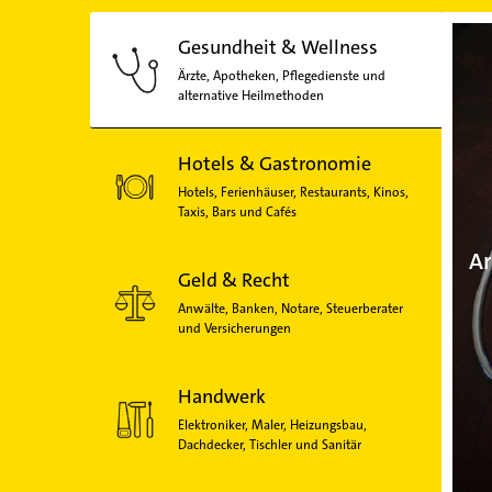
Gesundheit & Wellness
Ärzte, Apotheken, Pflegedienste und
alternative Heilmethoden
Hotels & Gastronomie
Hotels, Ferienhäuser, Restaurants, Kinos,
Taxis, Bars und Cafés
Ar
Geld & Recht
Anwälte, Banken, Notare, Steuerberater
und Versicherungen
Handwerk
Elektroniker, Maler, Heizungsbau,
Dachdecker, Tischler und Sanitär