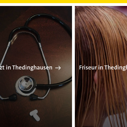
Arzt in Thedinghausen
Fr
zt in Thedinghausen
Friseur in Thedin