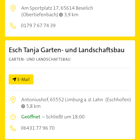
Am Sportplatz 17,
65614 Beselich
(Obertiefenbach)
3,9 km
0179 7 67 74 39
Esch Tanja Garten- und Landschaftsbau
GARTEN- UND LANDSCHAFTSBAU
E-Mail
Antoniushof,
65552 Limburg a. d. Lahn
(Eschhofen)
5,8 km
Geöffnet
–
Schließt um 18:00
06431 77 96 70