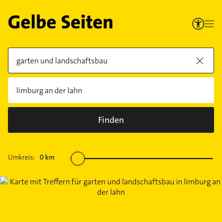
Finden
Umkreis:
0
km