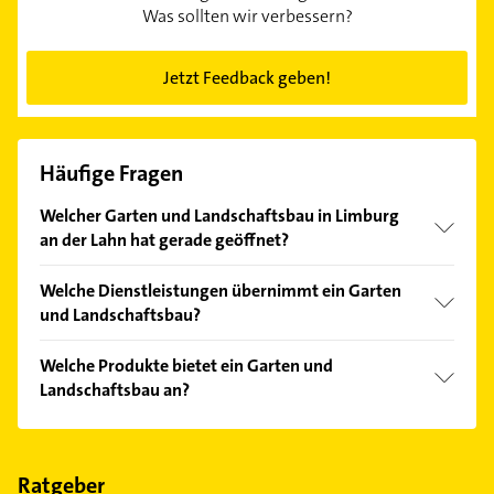
Was sollten wir verbessern?
Jetzt Feedback geben!
Häufige Fragen
Welcher Garten und Landschaftsbau in Limburg
an der Lahn hat gerade geöffnet?
Im Anbieter-Bereich finden Sie alle
Öffnungszeiten
.
Welche Dienstleistungen übernimmt ein Garten
Bitte beachten Sie, dass diese an Sonn- und
und Landschaftsbau?
Feiertagen abweichen können.
Folgende Leistungen werden angeboten:
Welche Produkte bietet ein Garten und
Natursteinarbeiten und Pflasterarbeiten.
Landschaftsbau an?
Das Angebot umfasst unter anderem
Baugeräte/Werkzeuge und Garten/Landschaftsbau.
Ratgeber