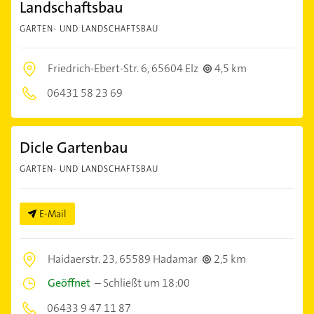
Landschaftsbau
GARTEN- UND LANDSCHAFTSBAU
Friedrich-Ebert-Str. 6,
65604 Elz
4,5 km
06431 58 23 69
Dicle Gartenbau
GARTEN- UND LANDSCHAFTSBAU
E-Mail
Haidaerstr. 23,
65589 Hadamar
2,5 km
Geöffnet
–
Schließt um 18:00
06433 9 47 11 87