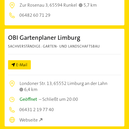
Zur Rosenau 3,
65594 Runkel
5,7 km
06482 60 71 29
OBI Gartenplaner Limburg
SACHVERSTÄNDIGE: GARTEN- UND LANDSCHAFTSBAU
E-Mail
Londoner Str. 13,
65552 Limburg an der Lahn
6,4 km
Geöffnet
–
Schließt um 20:00
06431 2 19 77 40
Webseite