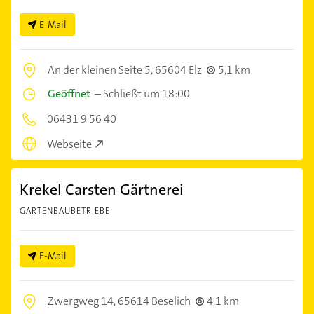
E-Mail
An der kleinen Seite 5,
65604 Elz
5,1 km
Geöffnet
–
Schließt um 18:00
06431 9 56 40
Webseite
Krekel Carsten Gärtnerei
GARTENBAUBETRIEBE
E-Mail
Zwergweg 14,
65614 Beselich
4,1 km