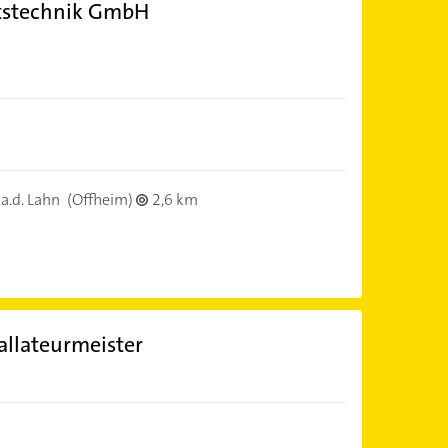
eitstechnik GmbH
a.d. Lahn
(Offheim)
2,6 km
allateurmeister