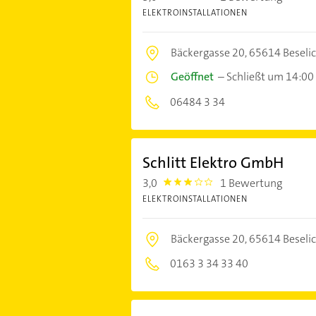
ELEKTROINSTALLATIONEN
Bäckergasse 20,
65614 Beseli
Geöffnet
–
Schließt um 14:00
06484 3 34
Schlitt Elektro GmbH
3,0
1 Bewertung
3.0
ELEKTROINSTALLATIONEN
Bäckergasse 20,
65614 Beseli
0163 3 34 33 40