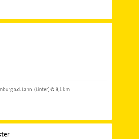
mburg a.d. Lahn
(Linter)
8,1 km
ster