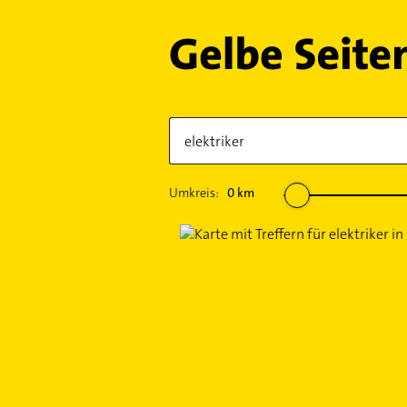
Umkreis:
0
km