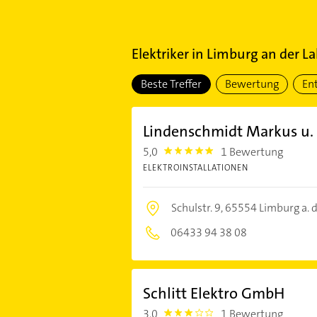
Elektriker
in
Limburg an der L
Beste Treffer
Bewertung
En
Lindenschmidt Markus u. 
5,0
1 Bewertung
5.0
ELEKTROINSTALLATIONEN
Schulstr. 9,
65554 Limburg a. d
06433 94 38 08
Schlitt Elektro GmbH
3,0
1 Bewertung
3.0