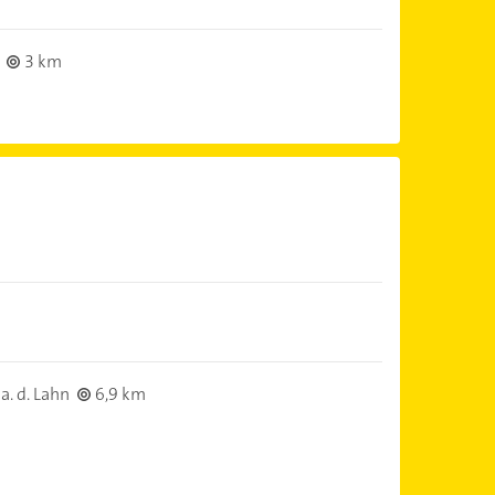
3 km
. d. Lahn
6,9 km