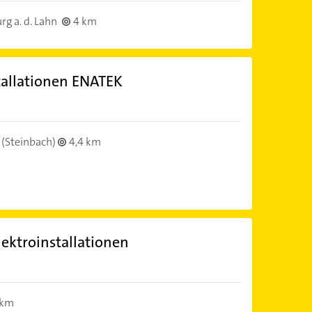
g a. d. Lahn
4 km
tallationen ENATEK
(Steinbach)
4,4 km
ektroinstallationen
 km