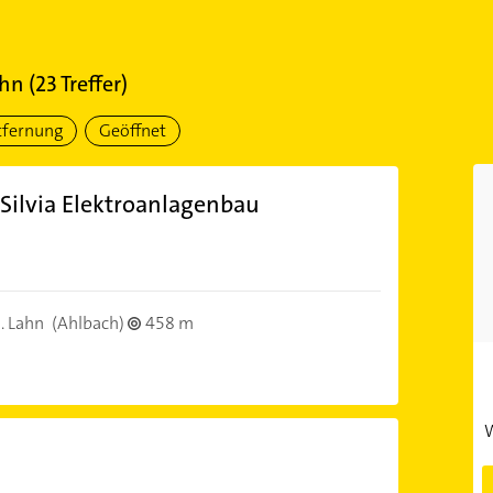
ahn
(
23
Treffer)
tfernung
Geöffnet
Silvia Elektroanlagenbau
. Lahn
(Ahlbach)
458 m
W