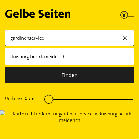
Finden
Umkreis:
0
km