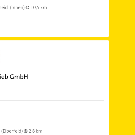
heid
(Innen)
10,5 km
trieb GmbH
(Elberfeld)
2,8 km