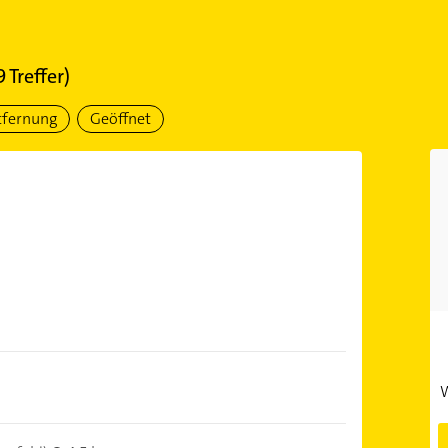
9
Treffer)
tfernung
Geöffnet
W