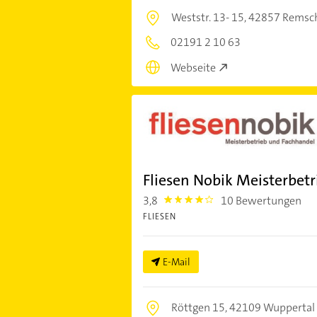
Weststr. 13- 15,
42857 Remsc
02191 2 10 63
Webseite
Fliesen Nobik Meisterbe
3,8
10 Bewertungen
3.8
FLIESEN
E-Mail
Röttgen 15,
42109 Wuppertal