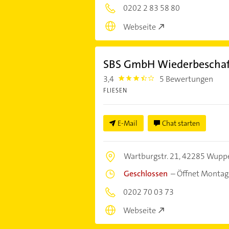
0202 2 83 58 80
Webseite
SBS GmbH Wiederbeschaff
3,4
5 Bewertungen
3.4
FLIESEN
E-Mail
Chat starten
Wartburgstr. 21,
42285 Wuppe
Geschlossen
–
Öffnet Montag
0202 70 03 73
Webseite