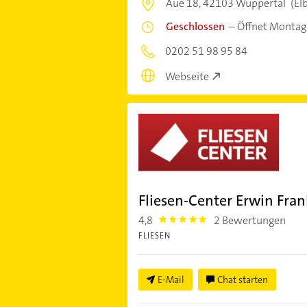
Aue 18,
42103 Wuppertal
(El
Geschlossen
–
Öffnet Montag
0202 51 98 95 84
Webseite
Fliesen-Center Erwin Fr
4,8
2 Bewertungen
4.8
FLIESEN
E-Mail
Chat starten