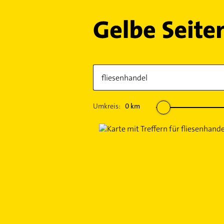
Umkreis:
0
km