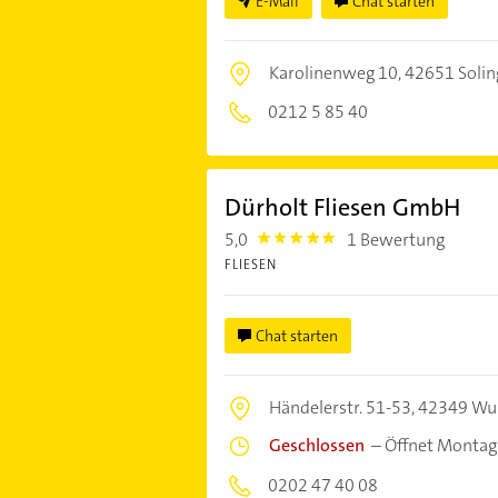
E-Mail
Chat starten
Karolinenweg 10,
42651 Soli
0212 5 85 40
Dürholt Fliesen GmbH
5,0
1 Bewertung
5.0
FLIESEN
Chat starten
Händelerstr. 51-53,
42349 Wu
Geschlossen
–
Öffnet Montag
0202 47 40 08