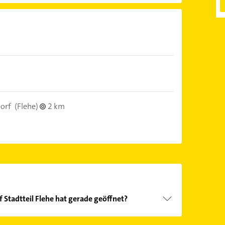
orf
(Flehe)
2 km
 Stadtteil Flehe hat gerade geöffnet?
Öffnungszeiten
. Bitte beachten Sie, dass diese an