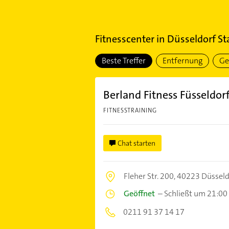
Fitnesscenter
in
Düsseldorf Sta
Beste Treffer
Entfernung
Ge
Berland Fitness Füsseldo
FITNESSTRAINING
Chat starten
Fleher Str. 200,
40223 Düsseld
Geöffnet
–
Schließt um 21:00
0211 91 37 14 17