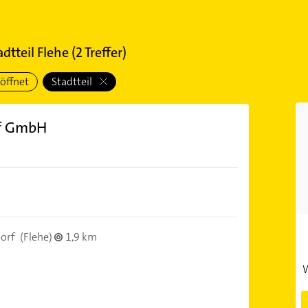
dtteil Flehe
(
2
Treffer)
öffnet
Stadtteil
rf GmbH
orf
(Flehe)
1,9 km
W