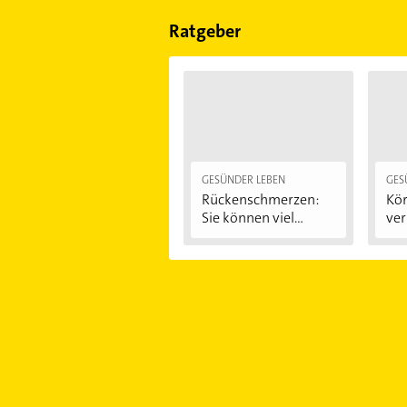
Sonn- und Feiertagen abweichen k
Ratgeber
GESÜNDER LEBEN
GES
Rückenschmerzen:
Kör
Sie können viel...
ver
ein