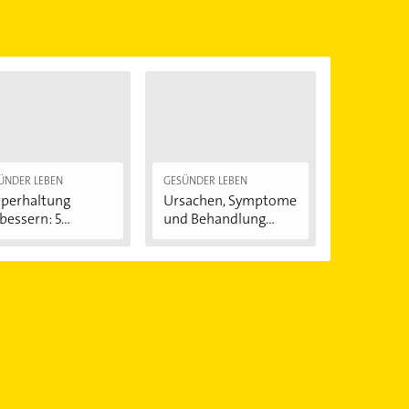
önnen.
ÜNDER LEBEN
GESÜNDER LEBEN
perhaltung
Ursachen, Symptome
bessern: 5
und Behandlung...
fache...