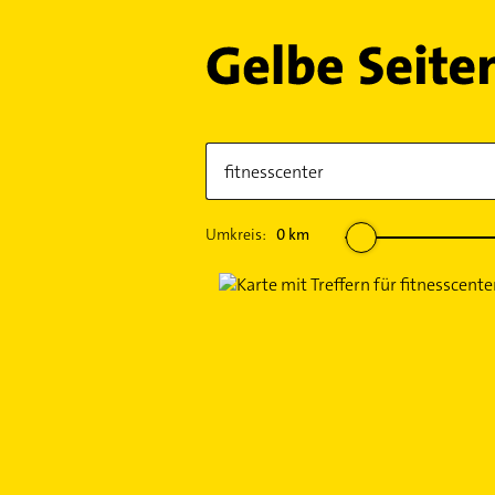
Umkreis:
0
km