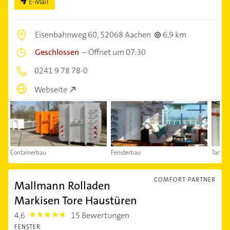
E-Mail
Eisenbahnweg 60,
52068 Aachen
6,9 km
Geschlossen
–
Öffnet um 07:30
0241 9 78 78-0
Webseite
Containerbau
Fensterbau
Tankb
COMFORT PARTNER
Mallmann Rolladen
Markisen Tore Haustüren
4,6
15 Bewertungen
4.6
FENSTER