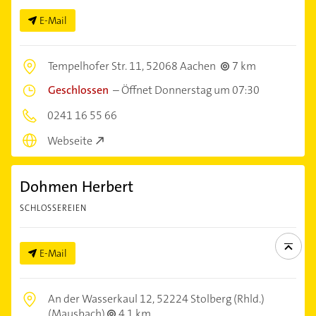
E-Mail
Tempelhofer Str. 11,
52068 Aachen
7 km
Geschlossen
–
Öffnet Donnerstag um 07:30
0241 16 55 66
Webseite
Dohmen Herbert
SCHLOSSEREIEN
E-Mail
An der Wasserkaul 12,
52224 Stolberg (Rhld.)
(Mausbach)
4,1 km