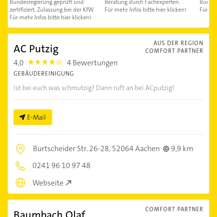
Bundesregierung geprüft und
Beratung durch Fachexperten.
Bundes
zertifiziert. Zulassung bei der KfW.
Für mehr Infos bitte hier klicken!
Für meh
Für mehr Infos bitte hier klicken!
AUS DER REGION
AC Putzig
COMFORT PARTNER
4,0
4 Bewertungen
4.0
GEBÄUDEREINIGUNG
Ist bei euch was schmutzig? Dann ruft an bei ACputzig!
E-Mail
Burtscheider Str. 26-28,
52064 Aachen
9,9 km
0241 96 10 97 48
Webseite
COMFORT PARTNER
Baumbach Olaf