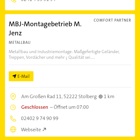
COMFORT PARTNER
MBJ-Montagebetrieb M.
Jenz
METALLBAU
Metallbau und Industriemontage: Maßgefertigte Geländer,
Treppen, Vordächer und mehr ¿ Qualität sei.....
E-Mail
Am Großen Rad 11,
52222 Stolberg
1 km
Geschlossen
–
Öffnet um 07:00
02402 9 74 90 99
Webseite