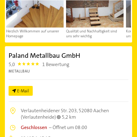
Herzlich Willkommen auf unserer
Qualität und Nachhaltigkeit sind
Kontakt
Homepage
uns sehr wichtig
uns au
Paland Metallbau GmbH
5,0
1 Bewertung
5.0
METALLBAU
E-Mail
Verlautenheidener Str. 203,
52080 Aachen
(Verlautenheide)
5,2 km
Geschlossen
–
Öffnet um 08:00