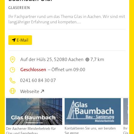
GLASEREIEN
Ihr Fachpartner rund um das Thema Glas in Aachen. Wir sind mit
langjähriger Erfahrung und kompeten.....
E-Mail
Auf der Hüls 25,
52080 Aachen
7,7 km
Geschlossen
–
Öffnet um 09:00
0241 60 84 30 07
Webseite
Ihr Fa
Kontaktieren Sie uns, wir beraten
Der Aachener Meisterbetrieb für
Glas i
Sie gerne.
Glas und Fensterbau.