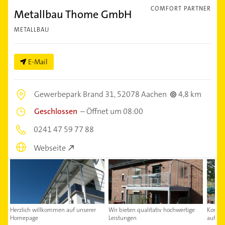
COMFORT PARTNER
Metallbau Thome GmbH
METALLBAU
E-Mail
Gewerbepark Brand 31,
52078 Aachen
4,8 km
Geschlossen
–
Öffnet um 08:00
0241 47 59 77 88
Webseite
Herzlich willkommen auf unserer
Wir bieten qualitativ hochwertige
Kontak
Homepage
Leistungen
auf Ih