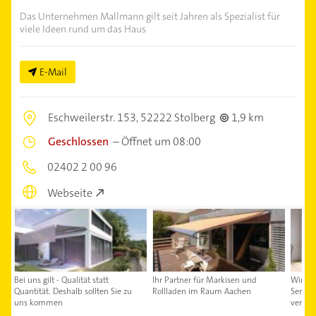
Das Unternehmen Mallmann gilt seit Jahren als Spezialist für
viele Ideen rund um das Haus
E-Mail
Eschweilerstr. 153,
52222 Stolberg
1,9 km
Geschlossen
–
Öffnet um 08:00
02402 2 00 96
Webseite
Bei uns gilt - Qualität statt
Ihr Partner für Markisen und
Wir bi
Quantität. Deshalb sollten Sie zu
Rollladen im Raum Aachen
Servic
uns kommen
verlas