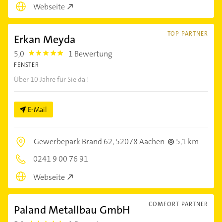
Webseite
TOP PARTNER
Erkan Meyda
5,0
1 Bewertung
5.0
FENSTER
Über 10 Jahre für Sie da !
E-Mail
Gewerbepark Brand 62,
52078 Aachen
5,1 km
0241 9 00 76 91
Webseite
COMFORT PARTNER
Paland Metallbau GmbH