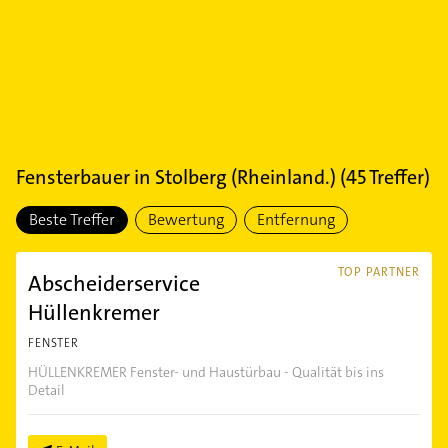
Fensterbauer
in
Stolberg (Rheinland.)
(
45
Treffer)
Beste Treffer
Bewertung
Entfernung
TOP PARTNER
Abscheiderservice
Hüllenkremer
FENSTER
HÜLLENKREMER Fenster- und Haustürbau - Qualität bis ins
Detail