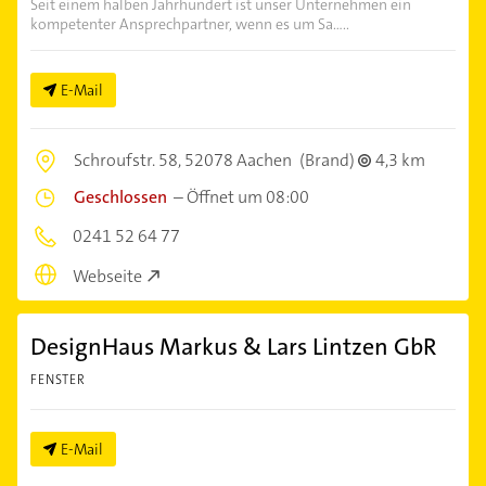
Seit einem halben Jahrhundert ist unser Unternehmen ein
kompetenter Ansprechpartner, wenn es um Sa.....
E-Mail
Schroufstr. 58,
52078 Aachen
(Brand)
4,3 km
Geschlossen
–
Öffnet um 08:00
0241 52 64 77
Webseite
DesignHaus Markus & Lars Lintzen GbR
FENSTER
E-Mail