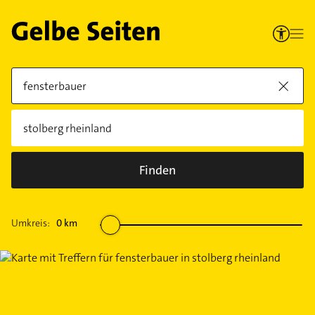
Finden
Umkreis:
0
km