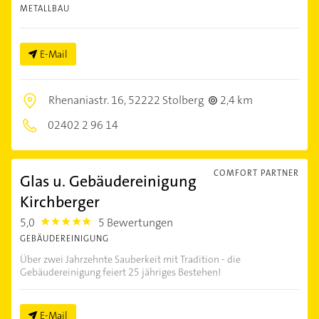
METALLBAU
E-Mail
Rhenaniastr. 16,
52222 Stolberg
2,4 km
02402 2 96 14
COMFORT PARTNER
Glas u. Gebäudereinigung
Kirchberger
5,0
5 Bewertungen
5.0
GEBÄUDEREINIGUNG
Über zwei Jahrzehnte Sauberkeit mit Tradition - die
Gebäudereinigung feiert 25 jähriges Bestehen!
E-Mail