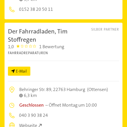
0152 38 20 50 11
Der Fahrradladen, Tim
SILBER PARTNER
Stoffregen
1,0
1 Bewertung
1.0
FAHRRADREPARATUREN
E-Mail
Behringer Str. 89,
22763 Hamburg
(Ottensen)
6,3 km
Geschlossen
–
Öffnet Montag um 10:00
040 3 90 38 24
Webseite