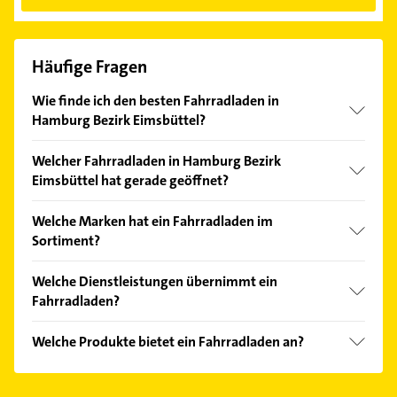
Häufige Fragen
Wie finde ich den besten Fahrradladen in
Hamburg Bezirk Eimsbüttel?
Vergleichen Sie alle Anbieter anhand echter
Welcher Fahrradladen in Hamburg Bezirk
Kundenmeinungen und profitieren Sie von den
Eimsbüttel hat gerade geöffnet?
Empfehlungen. Die Suchergebnisse können Sie sich
einfach nach
Bewertungen
sortiert anzeigen lassen.
Im Anbieter-Bereich finden Sie alle
Öffnungszeiten
.
Welche Marken hat ein Fahrradladen im
Bitte beachten Sie, dass diese an Sonn- und
Sortiment?
Feiertagen abweichen können.
Der Fahrradladen verkauft Marken wie Hercules,
Welche Dienstleistungen übernimmt ein
Kettler, Koga: Mercian, Miyata und Roberts.
Fahrradladen?
Folgende Leistungen werden angeboten: Beratung,
Welche Produkte bietet ein Fahrradladen an?
Fahrradreparatur, Fahrradwartung und Probefahrt.
Das Angebot umfasst unter anderem BMX, Fahrrad-
Ersatzteile, Fahrradbekleidung, Trekkingräder und