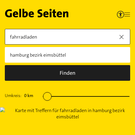
Finden
Umkreis:
0
km