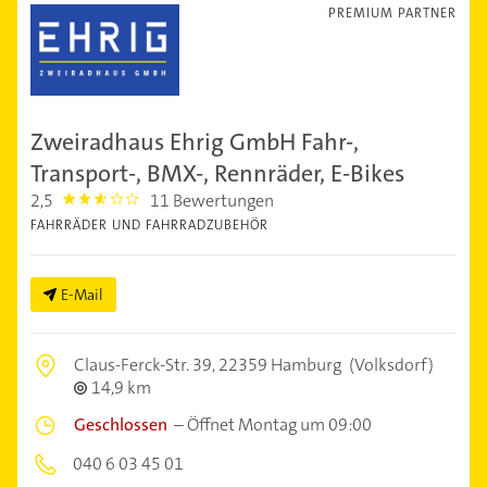
PREMIUM PARTNER
Zweiradhaus Ehrig GmbH Fahr-,
Transport-, BMX-, Rennräder, E-Bikes
2,5
11 Bewertungen
2.5
FAHRRÄDER UND FAHRRADZUBEHÖR
E-Mail
Claus-Ferck-Str. 39,
22359 Hamburg
(Volksdorf)
14,9 km
Geschlossen
–
Öffnet Montag um 09:00
040 6 03 45 01