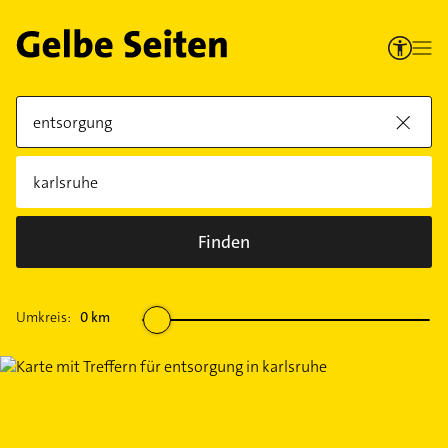
Finden
Umkreis:
0
km