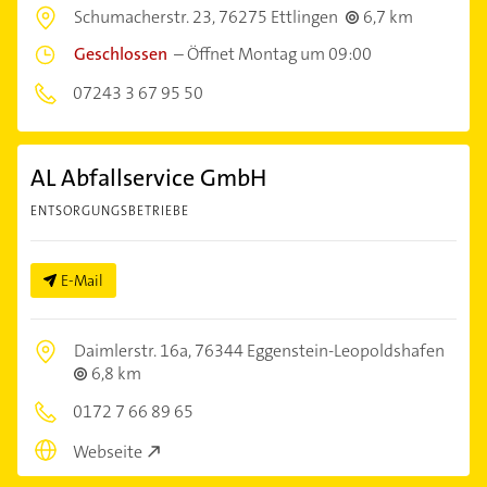
Schumacherstr. 23,
76275 Ettlingen
6,7 km
Geschlossen
–
Öffnet Montag um 09:00
07243 3 67 95 50
AL Abfallservice GmbH
ENTSORGUNGSBETRIEBE
E-Mail
Daimlerstr. 16a,
76344 Eggenstein-Leopoldshafen
6,8 km
0172 7 66 89 65
Webseite