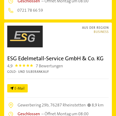
Geschlossen
–
Öffnet Montag um 08:00
0721 78 66 59
AUS DER REGION
BUSINESS
ESG Edelmetall-Service GmbH & Co. KG
4,9
7 Bewertungen
4.9
GOLD- UND SILBERANKAUF
E-Mail
Gewerbering 29b,
76287 Rheinstetten
8,9 km
Geschlossen
–
Öffnet Montag um 08:00