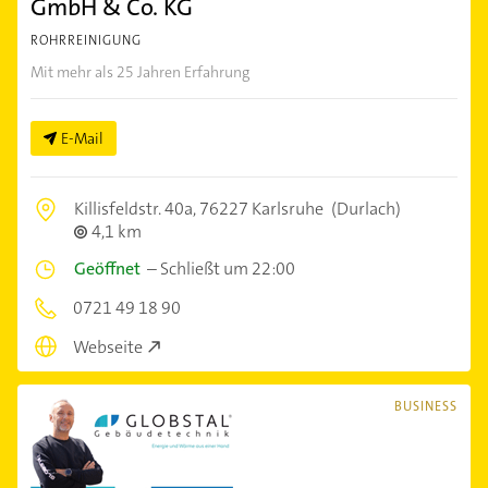
GmbH & Co. KG
ROHRREINIGUNG
Mit mehr als 25 Jahren Erfahrung
E-Mail
Killisfeldstr. 40a,
76227 Karlsruhe
(Durlach)
4,1 km
Geöffnet
–
Schließt um 22:00
0721 49 18 90
Webseite
BUSINESS