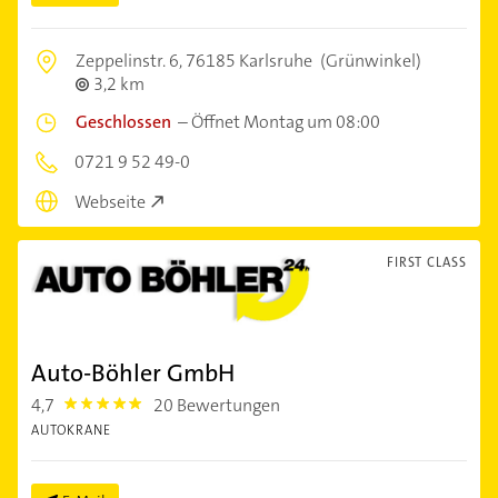
Zeppelinstr. 6,
76185 Karlsruhe
(Grünwinkel)
3,2 km
Geschlossen
–
Öffnet Montag um 08:00
0721 9 52 49-0
Webseite
FIRST CLASS
Auto-Böhler GmbH
4,7
20 Bewertungen
4.7000003
AUTOKRANE