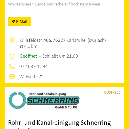
Wir realisieren Kundenwünsche auf höchstem Niveau!
E-Mail
Killisfeldstr. 40a,
76227 Karlsruhe
(Durlach)
4,1 km
Geöffnet
–
Schließt um 21:00
0721 37 45 94
Webseite
BUSINESS
Rohr- und Kanalreinigung Schnerring