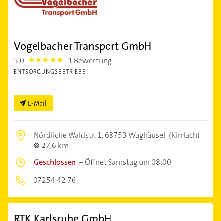
Vogelbacher Transport GmbH
5,0
1 Bewertung
5.0
ENTSORGUNGSBETRIEBE
E-Mail
Nördliche Waldstr. 1,
68753 Waghäusel
(Kirrlach)
27,6 km
Geschlossen
–
Öffnet Samstag um 08:00
07254 42 76
RTK Karlsruhe GmbH