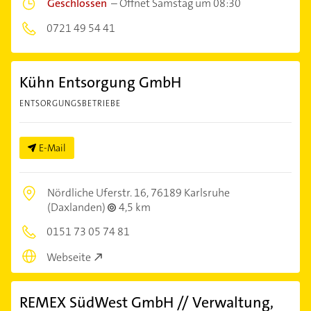
Geschlossen
–
Öffnet Samstag um 08:30
0721 49 54 41
Kühn Entsorgung GmbH
ENTSORGUNGSBETRIEBE
E-Mail
Nördliche Uferstr. 16,
76189 Karlsruhe
(Daxlanden)
4,5 km
0151 73 05 74 81
Webseite
REMEX SüdWest GmbH // Verwaltung,