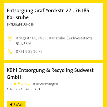
Entsorgung Graf Yorckstr. 27 , 76185
Karlsruhe
ENTRÜMPELUNGEN
Kriegsstr. 65,
76133 Karlsruhe
(Südweststadt)
1,3 km
0721 9 85 10 72
Kühl Entsorgung & Recycling Südwest
GmbH
1,5
8 Bewertungen
1.5
ALT- UND ABFALLSTOFFE
E-Mail