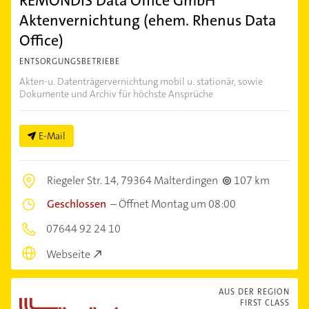
REMONDIS Data Office GmbH
Aktenvernichtung (ehem. Rhenus Data
Office)
ENTSORGUNGSBETRIEBE
Akten-u. Datenträgervernichtung mobil u. stationär, sowie
Dokumente und Archiv für höchste Ansprüche
E-Mail
Riegeler Str. 14,
79364 Malterdingen
107 km
Geschlossen
–
Öffnet Montag um 08:00
07644 92 24 10
Webseite
AUS DER REGION
FIRST CLASS