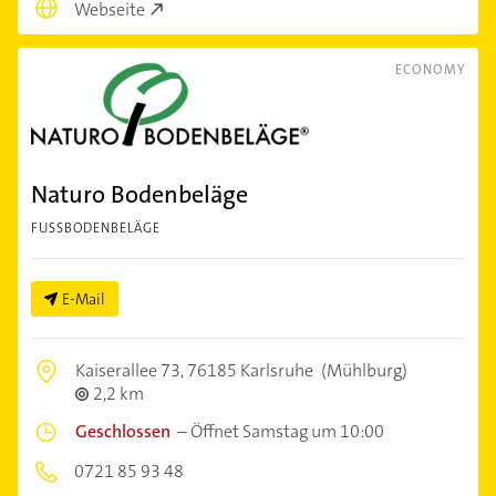
Webseite
ECONOMY
Naturo Bodenbeläge
FUSSBODENBELÄGE
E-Mail
Kaiserallee 73,
76185 Karlsruhe
(Mühlburg)
2,2 km
Geschlossen
–
Öffnet Samstag um 10:00
0721 85 93 48