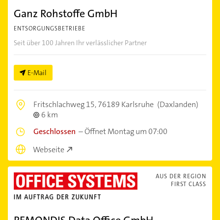
Ganz Rohstoffe GmbH
ENTSORGUNGSBETRIEBE
Seit über 100 Jahren Ihr verlässlicher Partner
E-Mail
Fritschlachweg 15,
76189 Karlsruhe
(Daxlanden)
6 km
Geschlossen
–
Öffnet Montag um 07:00
Webseite
AUS DER REGION
FIRST CLASS