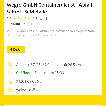
Wegro GmbH Containerdienst - Abfall,
Schrott & Metalle
5,0
1 Bewertung
5.0
CONTAINERDIENSTE
WEGRO GmbH ist ein Containerdienst in der Metropolregion
Hamburg. Seit über 50 Jahren stellen wir...
E-Mail
Adlerstr. 67,
25462 Rellingen
26,5 km
Geöffnet
–
Schließt um 15:30
04101 69 66 90
Webseite