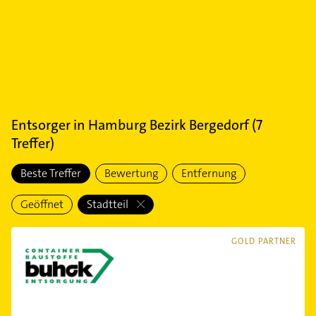
Entsorger
in
Hamburg Bezirk Bergedorf
(
7
Treffer)
Beste Treffer
Bewertung
Entfernung
Geöffnet
Stadtteil
GOLD PARTNER