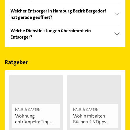
Vergleichen Sie alle Anbieter anhand echter
Welcher Entsorger in Hamburg Bezirk Bergedorf
Kundenmeinungen und profitieren Sie von den
hat gerade geöffnet?
Empfehlungen. Die Suchergebnisse können Sie sich
einfach nach
Bewertungen
sortiert anzeigen lassen.
Im Anbieter-Bereich finden Sie alle
Öffnungszeiten
.
Welche Dienstleistungen übernimmt ein
Bitte beachten Sie, dass diese an Sonn- und
Entsorger?
Feiertagen abweichen können.
Folgende Leistungen werden angeboten:
Containerdienst, Beförderung, Sachbeförderung,
Abfallberatung und Abfallentsorgung.
Ratgeber
HAUS & GARTEN
HAUS & GARTEN
Wohnung
Wohin mit alten
entrümpeln: Tipps
Büchern? 5 Tipps...
für...