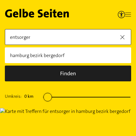
Finden
Umkreis:
0
km