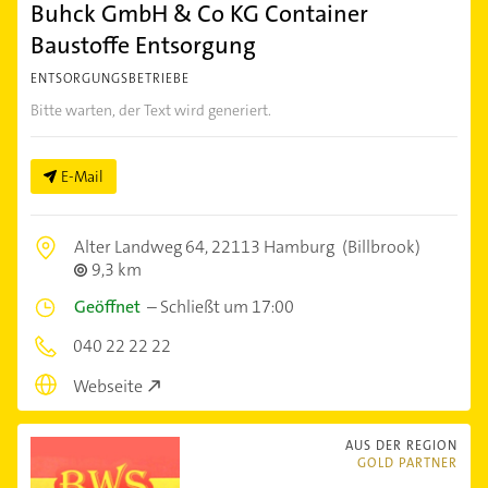
Buhck GmbH & Co KG Container
Baustoffe Entsorgung
ENTSORGUNGSBETRIEBE
Bitte warten, der Text wird generiert.
E-Mail
Alter Landweg 64,
22113 Hamburg
(Billbrook)
9,3 km
Geöffnet
–
Schließt um 17:00
040 22 22 22
Webseite
AUS DER REGION
GOLD PARTNER