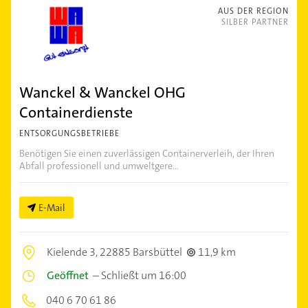
AUS DER REGION
SILBER PARTNER
Wanckel & Wanckel OHG
Containerdienste
ENTSORGUNGSBETRIEBE
Benötigen Sie einen zuverlässigen Containerverleih, der Ihren
Abfall professionell und umweltgere...
E-Mail
Kielende 3,
22885 Barsbüttel
11,9 km
Geöffnet
–
Schließt um 16:00
040 6 70 61 86