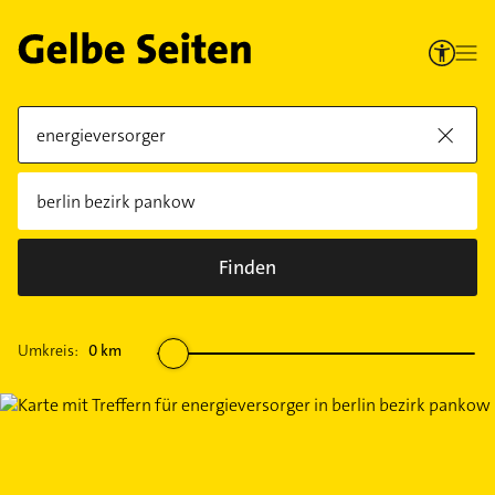
Finden
Umkreis:
0
km