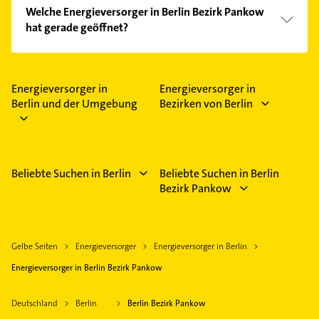
Welche Energieversorger in Berlin Bezirk Pankow
hat gerade geöffnet?
Im Anbieter-Bereich finden Sie alle
Öffnungszeiten
.
Bitte beachten Sie, dass diese an Sonn- und
Feiertagen abweichen können.
Energieversorger in
Energieversorger in
Berlin und der Umgebung
Bezirken von Berlin
Beliebte Suchen in Berlin
Beliebte Suchen in Berlin
Bezirk Pankow
Gelbe Seiten
Energieversorger
Energieversorger in Berlin
Energieversorger in Berlin Bezirk Pankow
Deutschland
Berlin
Berlin Bezirk Pankow