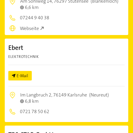
Am Sohlweg 14,
76297 Stutensee
(Blankenloch)
6,6 km
07244 9 40 38
Webseite
Ebert
ELEKTROTECHNIK
E-Mail
Im Langbruch 2,
76149 Karlsruhe
(Neureut)
6,8 km
0721 78 50 62