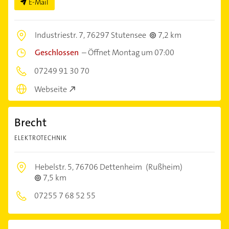
E-Mail
Industriestr. 7,
76297 Stutensee
7,2 km
Geschlossen
–
Öffnet Montag um 07:00
07249 91 30 70
Webseite
Brecht
ELEKTROTECHNIK
Hebelstr. 5,
76706 Dettenheim
(Rußheim)
7,5 km
07255 7 68 52 55