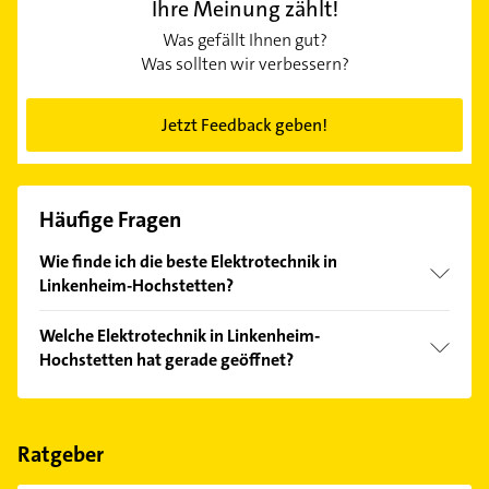
Ihre Meinung zählt!
Was gefällt Ihnen gut?
Was sollten wir verbessern?
Jetzt Feedback geben!
Häufige Fragen
Wie finde ich die beste Elektrotechnik in
Linkenheim-Hochstetten?
Vergleichen Sie alle Anbieter anhand echter
Welche Elektrotechnik in Linkenheim-
Kundenmeinungen und profitieren Sie von den
Hochstetten hat gerade geöffnet?
Empfehlungen. Die Suchergebnisse können Sie sich
einfach nach
Bewertungen
sortiert anzeigen lassen.
Im Anbieter-Bereich finden Sie alle
Öffnungszeiten
.
Bitte beachten Sie, dass diese an Sonn- und
Feiertagen abweichen können.
Ratgeber