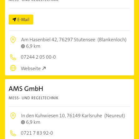
E-Mail
Am Hasenbiel 42,
76297 Stutensee
(Blankenloch)
6,9 km
07244 2 05 00-0
Webseite
AMS GmbH
MESS- UND REGELTECHNIK
In den Kuhwiesen 10,
76149 Karlsruhe
(Neureut)
6,9 km
0721 7 83 92-0