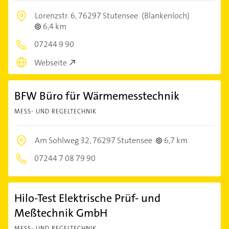
Lorenzstr. 6,
76297 Stutensee
(Blankenloch)
6,4 km
07244 9 90
Webseite
BFW Büro für Wärmemesstechnik
MESS- UND REGELTECHNIK
Am Sohlweg 32,
76297 Stutensee
6,7 km
07244 7 08 79 90
Hilo-Test Elektrische Prüf- und
Meßtechnik GmbH
MESS- UND REGELTECHNIK