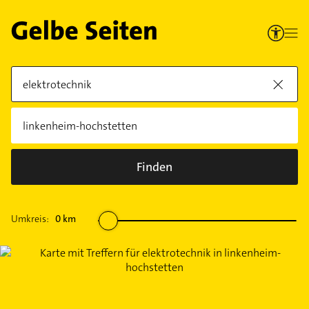
Finden
Umkreis:
0
km