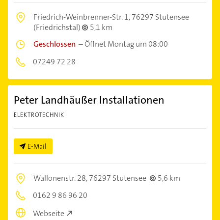
Friedrich-Weinbrenner-Str. 1,
76297 Stutensee
(Friedrichstal)
5,1 km
Geschlossen
–
Öffnet Montag um 08:00
07249 72 28
Peter Landhäußer Installationen
ELEKTROTECHNIK
E-Mail
Wallonenstr. 28,
76297 Stutensee
5,6 km
0162 9 86 96 20
Webseite