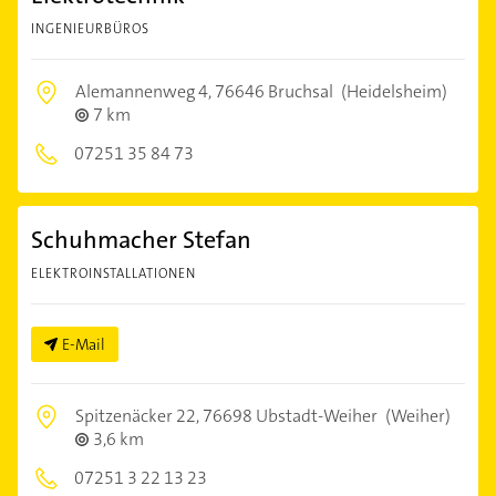
INGENIEURBÜROS
Alemannenweg 4,
76646 Bruchsal
(Heidelsheim)
7 km
07251 35 84 73
Schuhmacher Stefan
ELEKTROINSTALLATIONEN
E-Mail
Spitzenäcker 22,
76698 Ubstadt-Weiher
(Weiher)
3,6 km
07251 3 22 13 23