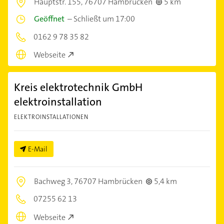
Hauptstr. 155,
76707 Hambrücken
5 km
Geöffnet
–
Schließt um 17:00
0162 9 78 35 82
Webseite
Kreis elektrotechnik GmbH
elektroinstallation
ELEKTROINSTALLATIONEN
E-Mail
Bachweg 3,
76707 Hambrücken
5,4 km
07255 62 13
Webseite