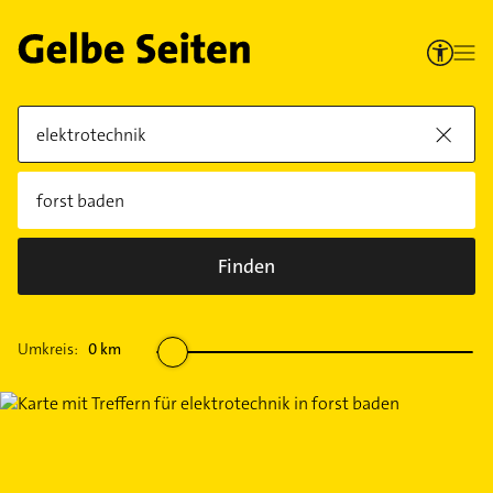
Finden
Umkreis:
0
km