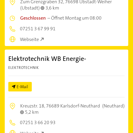
Zum Grenzgraben 32,
76698 Ubstadt-Weiher
(Ubstadt)
3,6 km
Geschlossen
–
Öffnet Montag um 08:00
07251 3 67 99 91
Webseite
Elektrotechnik WB Energie-
ELEKTROTECHNIK
E-Mail
Kreuzstr. 18,
76689 Karlsdorf-Neuthard
(Neuthard)
5,2 km
07251 3 66 20 93