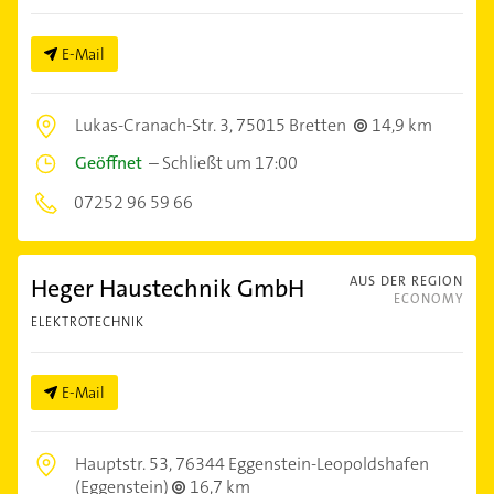
E-Mail
Lukas-Cranach-Str. 3,
75015 Bretten
14,9 km
Geöffnet
–
Schließt um 17:00
07252 96 59 66
Heger Haustechnik GmbH
AUS DER REGION
ECONOMY
ELEKTROTECHNIK
E-Mail
Hauptstr. 53,
76344 Eggenstein-Leopoldshafen
(Eggenstein)
16,7 km