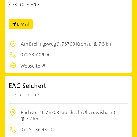
ELEKTROTECHNIK
E-Mail
Am Breilingsweg 9,
76709 Kronau
7,3 km
07253 7 09 00
Webseite
EAG Selchert
ELEKTROTECHNIK
Bachstr. 21,
76703 Kraichtal
(Oberöwisheim)
7,7 km
07251 36 93 20