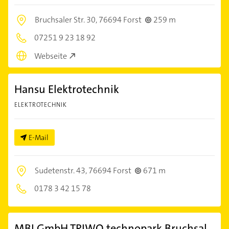
Bruchsaler Str. 30,
76694 Forst
259 m
07251 9 23 18 92
Webseite
Hansu Elektrotechnik
ELEKTROTECHNIK
E-Mail
Sudetenstr. 43,
76694 Forst
671 m
0178 3 42 15 78
MBI GmbH TRIWO technopark Bruchsal