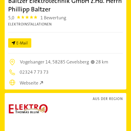
Baltzer Elektrotechnik GmbH z.Hd. Herrn
Phillipp Baltzer
5,0
1 Bewertung
5.0
ELEKTROINSTALLATIONEN
E-Mail
Vogelsanger 14,
58285 Gevelsberg
28 km
02324 7 73 73
Webseite
AUS DER REGION