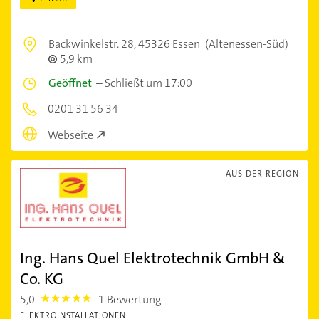
Backwinkelstr. 28,
45326 Essen
(Altenessen-Süd)
5,9 km
Geöffnet
–
Schließt um 17:00
0201 31 56 34
Webseite
AUS DER REGION
Ing. Hans Quel Elektrotechnik GmbH &
Co. KG
5,0
1 Bewertung
5.0
ELEKTROINSTALLATIONEN