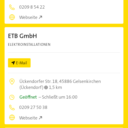
0209 8 54 22
Webseite
ETB GmbH
ELEKTROINSTALLATIONEN
E-Mail
Ückendorfer Str. 18,
45886 Gelsenkirchen
(Ückendorf)
1,5 km
Geöffnet
–
Schließt um 16:00
0209 27 50 38
Webseite