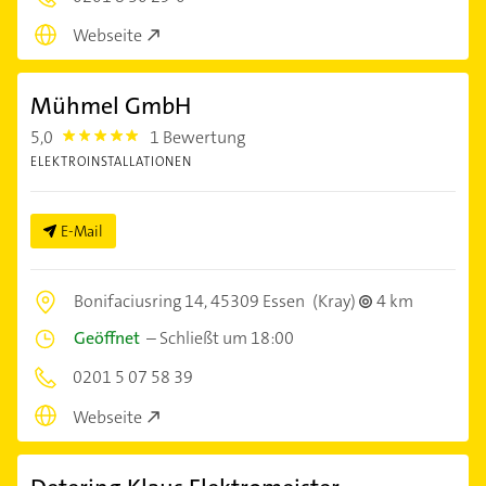
Webseite
Mühmel GmbH
5,0
1 Bewertung
5.0
ELEKTROINSTALLATIONEN
E-Mail
Bonifaciusring 14,
45309 Essen
(Kray)
4 km
Geöffnet
–
Schließt um 18:00
0201 5 07 58 39
Webseite