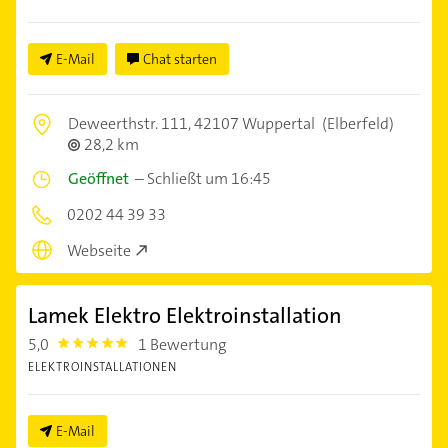
E-Mail
Chat starten
Deweerthstr. 111,
42107 Wuppertal
(Elberfeld)
28,2 km
Geöffnet
–
Schließt um 16:45
0202 44 39 33
Webseite
Lamek Elektro Elektroinstallation
5,0
1 Bewertung
5.0
ELEKTROINSTALLATIONEN
E-Mail