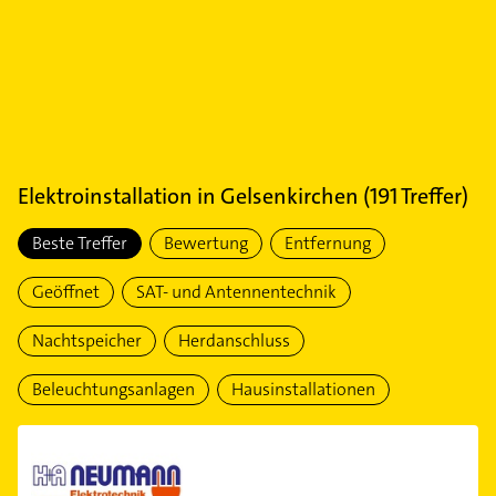
Elektroinstallation
in
Gelsenkirchen
(
191
Treffer)
Beste Treffer
Bewertung
Entfernung
Geöffnet
SAT- und Antennentechnik
Nachtspeicher
Herdanschluss
Beleuchtungsanlagen
Hausinstallationen