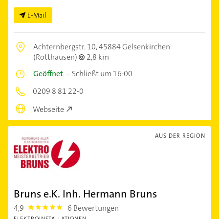
E-Mail
Achternbergstr. 10,
45884 Gelsenkirchen
(Rotthausen)
2,8 km
Geöffnet
–
Schließt um 16:00
0209 8 81 22-0
Webseite
AUS DER REGION
Bruns e.K. Inh. Hermann Bruns
4,9
6 Bewertungen
4.9
ELEKTROINSTALLATIONEN