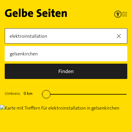
Finden
Umkreis:
0
km