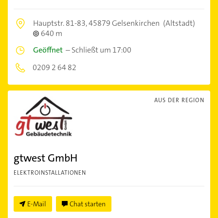
Hauptstr. 81-83,
45879 Gelsenkirchen
(Altstadt)
640 m
Geöffnet
–
Schließt um 17:00
0209 2 64 82
AUS DER REGION
gtwest GmbH
ELEKTROINSTALLATIONEN
E-Mail
Chat starten