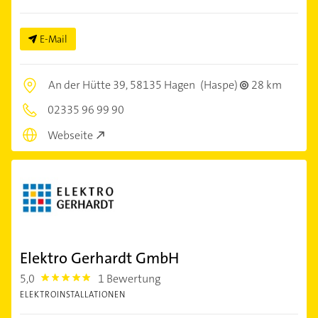
E-Mail
An der Hütte 39,
58135 Hagen
(Haspe)
28 km
02335 96 99 90
Webseite
Elektro Gerhardt GmbH
5,0
1 Bewertung
5.0
ELEKTROINSTALLATIONEN