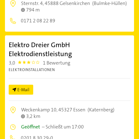
Sternstr. 4,
45888 Gelsenkirchen
(Bulmke-Hüllen)
794 m
0171 2 08 22 89
Elektro Dreier GmbH
Elektrodienstleistung
3,0
1 Bewertung
3.0
ELEKTROINSTALLATIONEN
E-Mail
Weckenkamp 10,
45327 Essen
(Katernberg)
3,2 km
Geöffnet
–
Schließt um 17:00
0201 8 30 29-0