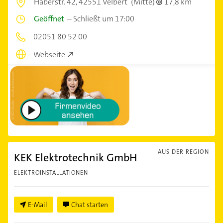
Haberstr. 42,
42551 Velbert
(Mitte)
17,8 km
Geöffnet
–
Schließt um 17:00
02051 80 52 00
Webseite
AUS DER REGION
KEK Elektrotechnik GmbH
ELEKTROINSTALLATIONEN
E-Mail
Chat starten