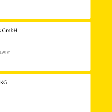
bs GmbH
190 m
 KG