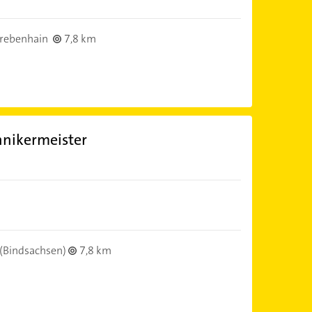
rebenhain
7,8 km
hnikermeister
(Bindsachsen)
7,8 km