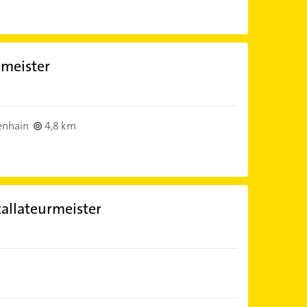
omeister
enhain
4,8 km
tallateurmeister