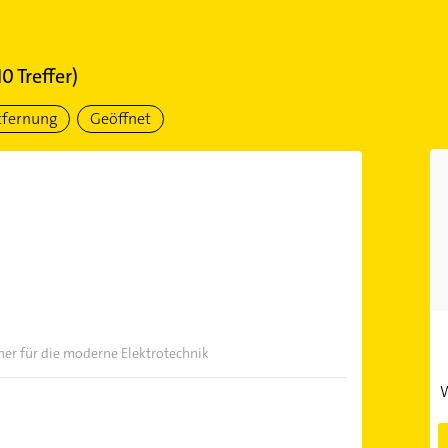
10
Treffer)
tfernung
Geöffnet
ner für die moderne Elektrotechnik
W