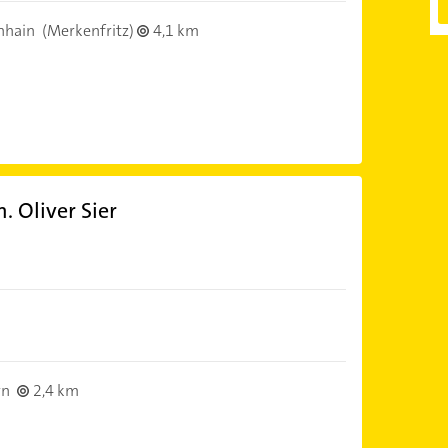
nhain
(Merkenfritz)
4,1 km
. Oliver Sier
rn
2,4 km