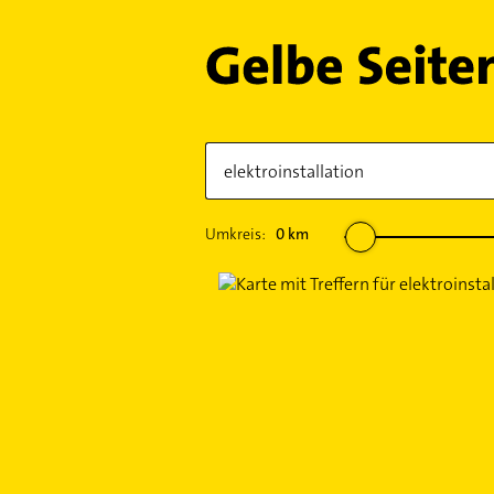
Umkreis:
0
km