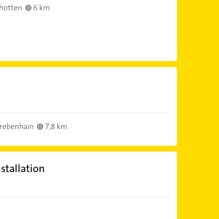
hotten
6 km
rebenhain
7,8 km
stallation