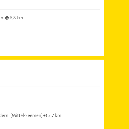
en
6,8 km
dern
(Mittel-Seemen)
3,7 km