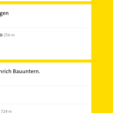
ngen
256 m
nrich Bauuntern.
724 m