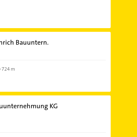
nrich Bauuntern.
724 m
auunternehmung KG