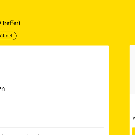
9
Treffer)
öffnet
yn
W