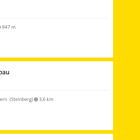
947 m
bau
ern
(Steinberg)
3,6 km