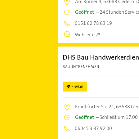
Am Römer 4,
63688 Gedern
(
Geöffnet
–
24 Stunden Servic
0151 62 78 63 19
Webseite
DHS Bau Handwerkerdien
BAUUNTERNEHMEN
E-Mail
Frankfurter Str. 21,
63688 Ge
Geöffnet
–
Schließt um 17:00
06045 3 87 92 00