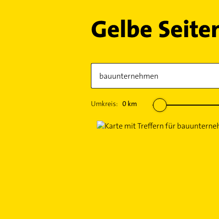
Umkreis:
0
km