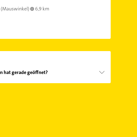
(Mauswinkel)
6,9 km
 hat gerade geöffnet?
Öffnungszeiten
. Bitte beachten Sie, dass diese an
önnen.