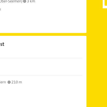
Ober-Seemen)
3 km
e
st
dern
210 m