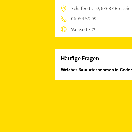
Schäferstr. 10,
63633 Birstein
06054 59 09
Webseite
Häufige Fragen
Welches Bauunternehmen in Gedern
Im Anbieter-Bereich finden Sie alle
Sonn- und Feiertagen abweichen k