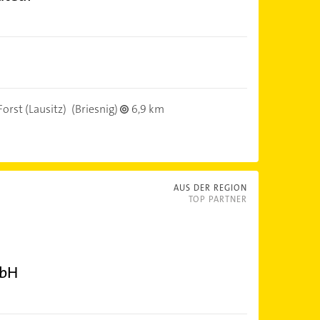
orst (Lausitz)
(Briesnig)
6,9 km
AUS DER REGION
TOP PARTNER
mbH