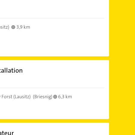
sitz)
3,9 km
allation
Forst (Lausitz)
(Briesnig)
6,3 km
ateur