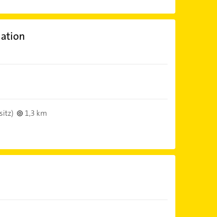
lation
sitz)
1,3 km