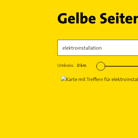
Umkreis:
0
km