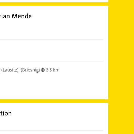
stian Mende
(Lausitz)
(Briesnig)
6,5 km
ation