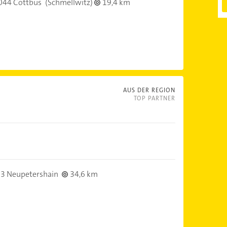
044 Cottbus
(Schmellwitz)
19,4 km
AUS DER REGION
TOP PARTNER
3 Neupetershain
34,6 km