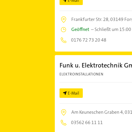
E-Mail
Frankfurter Str. 28,
03149 Fors
Geöffnet
–
Schließt um 15:00
0176 72 73 20 48
Funk u. Elektrotechnik G
ELEKTROINSTALLATIONEN
E-Mail
Am Keuneschen Graben 4,
031
03562 66 11 11