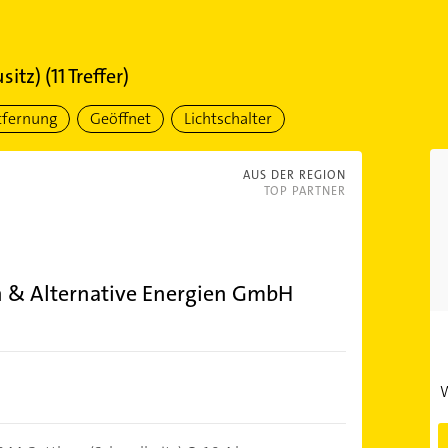
usitz)
(
11
Treffer)
tfernung
Geöffnet
Lichtschalter
AUS DER REGION
TOP PARTNER
n & Alternative Energien GmbH
W